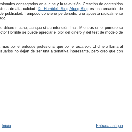
sionales consagrados en el cine y la televisión. Creación de contenidos
toria de alta calidad.
Dr. Horrible's Sing-Along Blog
es una creación de
io de publicidad. Tampoco conviene perdérselo, una apuesta radicalmente
ado.
o difiere mucho, aunque sí su intención final. Mientras en el primero se
tor Horrible se puede apreciar el olor del dinero y del test de modelo de
sa más por el enfoque profesional que por el
amateur
. El dinero llama al
suarios no dejan de ser una alternativa interesante, pero creo que con
Inicio
Entrada antigua