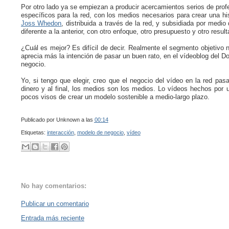
Por otro lado ya se empiezan a producir acercamientos serios de profe
específicos para la red, con los medios necesarios para crear una his
Joss Whedon
, distribuida a través de la red, y subsidiada por med
diferente a la anterior, con otro enfoque, otro presupuesto y otro result
¿Cuál es mejor? Es difícil de decir. Realmente el segmento objetivo n
aprecia más la intención de pasar un buen rato, en el vídeoblog del Doc
negocio.
Yo, si tengo que elegir, creo que el negocio del vídeo en la red pa
dinero y al final, los medios son los medios. Lo vídeos hechos por u
pocos visos de crear un modelo sostenible a medio-largo plazo.
Publicado por
Unknown
a las
00:14
Etiquetas:
interacción
,
modelo de negocio
,
vídeo
No hay comentarios:
Publicar un comentario
Entrada más reciente