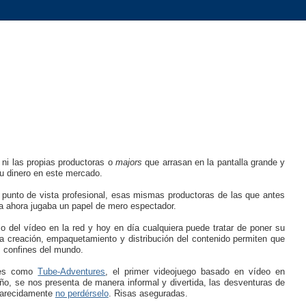
 ni las propias productoras o
majors
que arrasan en la pantalla grande y
u dinero en este mercado.
unto de vista profesional, esas mismas productoras de las que antes
ta ahora jugaba un papel de mero espectador.
o del vídeo en la red y hoy en día cualquiera puede tratar de poner su
la creación, empaquetamiento y distribución del contenido permiten que
s confines del mundo.
ntes como
Tube-Adventures
, el primer videojuego basado en vídeo en
ño, se nos presenta de manera informal y divertida, las desventuras de
carecidamente
no perdérselo
. Risas aseguradas.