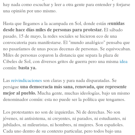
hay nada como escuchar y leer a otra gente para entender y forjarse
una opinión por uno mismo.
eunidas
Hasta que llegamos a la acampada en Sol, donde están r
desde hace días miles de personas para protestar.
El sábado
pasado, 15 de mayo, la redes sociales se hicieron eco de una
convocatoria para manifestarse. El "mundo analógico" pensaba que
no pasaríamos de unas pocas decenas de personas. Se equivocaban.
Miles de personas coparon la distancia que separa la plaza de
Cibeles de Sol, con diversos gritos de guerra pero una misma
idea
basta ya.
común:
Las
reivindicaciones
son claras y para nada disparatadas. Se
una democracia más sana, renovada, que represente
persigue
mejor al pueblo.
Mucha gente, muchas ideologías, bajo un mismo
denominador común: esta no puede ser la política que tengamos.
Los protestantes no son de izquierdas. Ni de derechas. No son
jóvenes, ni antisistema, ni creyentes, ni parados, ni estudiantes, ni
jubilados, ni mileuristas, ni hombres, ni mujeres. Son españoles.
Cada uno dentro de su contexto particular, pero todos bajo una