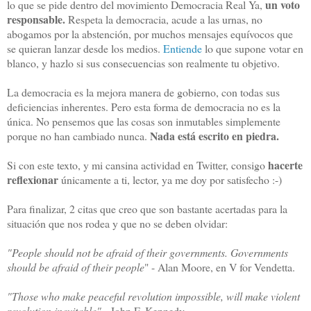
un voto
lo que se pide dentro del movimiento Democracia Real Ya,
responsable.
Respeta la democracia, acude a las urnas, no
abogamos por la abstención, por muchos mensajes equívocos que
se quieran lanzar desde los medios.
Entiende
lo que supone votar en
blanco, y hazlo si sus consecuencias son realmente tu objetivo.
La democracia es la mejora manera de gobierno, con todas sus
deficiencias inherentes. Pero esta forma de democracia no es la
única. No pensemos que las cosas son inmutables simplemente
Nada está escrito en piedra.
porque no han cambiado nunca.
hacerte
Si con este texto, y mi cansina actividad en Twitter, consigo
reflexionar
únicamente a ti, lector, ya me doy por satisfecho :-)
Para finalizar, 2 citas que creo que son bastante acertadas para la
situación que nos rodea y que no se deben olvidar:
"People should not be afraid of their governments. Governments
should be afraid of their people
" - Alan Moore, en V for Vendetta.
"Those who make peaceful revolution impossible, will make violent
revolution inevitable"
- John F. Kennedy