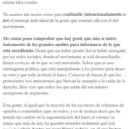
misma idea común.
confundir (intencionadamente o
No seamos tan necios como para
no)
el mensaje individual de la gente que estamos allí con el del
movimiento.
Me causa pena comprobar que hay gente que aún se nutre
únicamente de los grandes medios para informarse de lo que
está sucediendo.
Gente que sin haber pisado Sol ni haber navegado
por las redes sociales, donde el movimiento se está desarrollando,
tienen
certezas
de lo que se está moviendo.
Saben
que es una
estratagema política, que está manipulando a los jóvenes para atraer
su voto y que todo acabará el lunes.
Conocen de buena fe
que los
protestantes son antisistemas que buscan la anarquía o la caída de la
derecha.
Han visto
que todos los que están ahí son niñatos
anarquistas de izquierdas.
Esta gente, al igual que la mayoría de los escritores de columnas de
opinión o contertulios (que no todos, y es de justicia decir que he
notado un cambio en la argumentación del lunes al viernes: se
intuye que más de uno ha querido entender realmente qué está
viven dentro un paradigma caduco, en el que tratan
pasando)