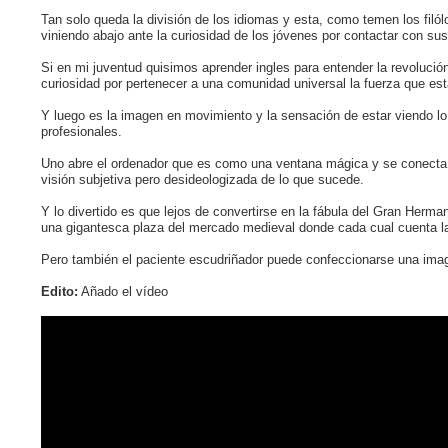
Tan solo queda la división de los idiomas y esta, como temen los filó
viniendo abajo ante la curiosidad de los jóvenes por contactar con su
Si en mi juventud quisimos aprender ingles para entender la revolució
curiosidad por pertenecer a una comunidad universal la fuerza que es
Y luego es la imagen en movimiento y la sensación de estar viendo lo
profesionales.
Uno abre el ordenador que es como una ventana mágica y se conecta 
visión subjetiva pero desideologizada de lo que sucede.
Y lo divertido es que lejos de convertirse en la fábula del Gran Her
una gigantesca plaza del mercado medieval donde cada cual cuenta la h
Pero también el paciente escudriñador puede confeccionarse una imag
Edito:
Añado el vídeo