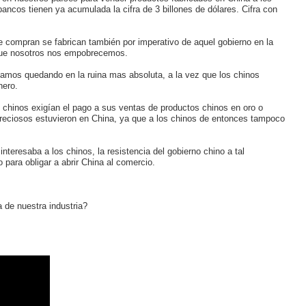
ancos tienen ya acumulada la cifra de 3 billones de dólares. Cifra con
compran se fabrican también por imperativo de aquel gobierno en la
 que nosotros nos empobrecemos.
amos quedando en la ruina mas absoluta, a la vez que los chinos
nero.
s chinos exigían el pago a sus ventas de productos chinos en oro o
preciosos estuvieron en China, ya que a los chinos de entonces tampoco
nteresaba a los chinos, la resistencia del gobierno chino a tal
 para obligar a abrir China al comercio.
de nuestra industria?