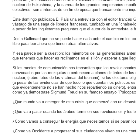
nuclear de Fukushima, y la carrera de los grandes empresarios españ
colectivos, son síntomas de un fin de época que francamente me inq
Este domingo publicaba El País una entrevista con el editor francés Ga
vástago de una saga de libreros franceses, tumbado en una "chaise-lon
a pesar de las inquietantes preguntas que el autor de la entrevista le h
Decía Gallimard que no se puede hacer nada ante el cambio en los c
libre para leer ahora que tienen otras alternativas.
Y esa parece ser la cuestión: los miembros de las generaciones anter
que tenemos que hacer es reclinarnos en el sillón y esperar a que lleg
Si los medios de comunicación nos transmiten que los revolucionario
convocados por las mezquitas o pertenecen a clanes distintos de los q
nuclear, (sobre fotos de las víctimas del tsunami), si los electores e
(a pesar de las evidencias de que todo lo que cuentan los políticos es
que evidentemente no se han hecho ricos repartiendo su dinero), en
como ya demostrase Sigmund Freud en su famoso ensayo "Psicopatol
¿Que mundo va a emerger de esta crisis que comenzó con un desastre 
¿Que va a pasar cuando los árabes terminen sus revoluciones y los 
¿Como vamos a conseguir la energía que necesitamos si se paran lo
¿Como va Occidente a progresar si sus ciudadanos viven en una contin