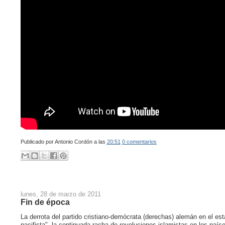
Publicado por
Antonio Cordón
a las
20:51
0 comentarios
lunes, 28 de marzo de 2011
Fin de época
La derrota del partido cristiano-demócrata (derechas) alemán en el e
pacifista", la continuada racha de revoluciones islamistas en los paíse