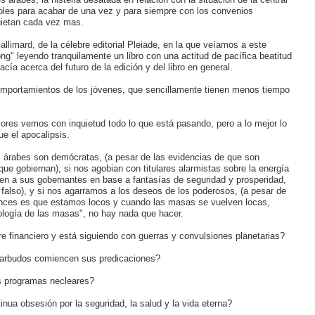
oles para acabar de una vez y para siempre con los convenios
uietan cada vez mas.
llimard, de la célebre editorial Pleiade, en la que veíamos a este
g" leyendo tranquilamente un libro con una actitud de pacífica beatitud
acía acerca del futuro de la edición y del libro en general.
omportamientos de los jóvenes, que sencillamente tienen menos tiempo
iores vemos con inquietud todo lo que está pasando, pero a lo mejor lo
ue el apocalipsis.
s árabes son demócratas, (a pesar de las evidencias de que son
ue gobiernan), si nos agobian con titulares alarmistas sobre la energía
ligen a sus gobernantes en base a fantasías de seguridad y prosperidad,
 falso), y si nos agarramos a los deseos de los poderosos, (a pesar de
tonces es que estamos locos y cuando las masas se vuelven locas,
ogía de las masas", no hay nada que hacer.
financiero y está siguiendo con guerras y convulsiones planetarias?
barbudos comiencen sus predicaciones?
s programas necleares?
ua obsesión por la seguridad, la salud y la vida eterna?