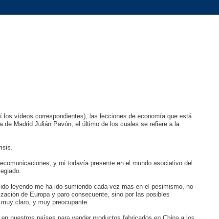
í los vídeos correspondientes), las lecciones de economía que está
 de Madrid Julián Pavón, el último de los cuales se refiere a la
isis.
telecomunicaciones, y mi todavía presente en el mundo asociativo del
legiado.
e ido leyendo me ha ido sumiendo cada vez mas en el pesimismo, no
zación de Europa y paro consecuente, sino por las posibles
 muy claro, y muy preocupante.
 en nuestros países para vender productos fabricados en China a los