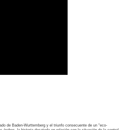
stado de Baden-Wurttemberg y el triunfo consecuente de un "eco-
s árabes, la histeria desatada en relación con la situación de la central