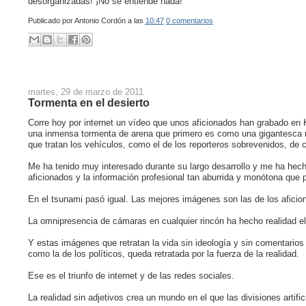
desorganizadas! ¡No se entiende nada!
Publicado por
Antonio Cordón
a las
10:47
0 comentarios
martes, 29 de marzo de 2011
Tormenta en el desierto
Corre hoy por internet un vídeo que unos aficionados han grabado en 
una inmensa tormenta de arena que primero es como una gigantesca nub
que tratan los vehículos, como el de los reporteros sobrevenidos, de 
Me ha tenido muy interesado durante su largo desarrollo y me ha hech
aficionados y la información profesional tan aburrida y monótona que p
En el tsunami pasó igual. Las mejores imágenes son las de los aficion
La omnipresencia de cámaras en cualquier rincón ha hecho realidad 
Y estas imágenes que retratan la vida sin ideología y sin comentarios
como la de los políticos, queda retratada por la fuerza de la realidad.
Ese es el triunfo de internet y de las redes sociales.
La realidad sin adjetivos crea un mundo en el que las divisiones artifi