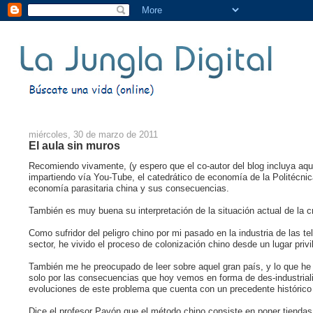
miércoles, 30 de marzo de 2011
El aula sin muros
Recomiendo vivamente, (y espero que el co-autor del blog incluya aqu
impartiendo vía You-Tube, el catedrático de economía de la Politécnica
economía parasitaria china y sus consecuencias.
También es muy buena su interpretación de la situación actual de la cr
Como sufridor del peligro chino por mi pasado en la industria de las 
sector, he vivido el proceso de colonización chino desde un lugar privi
También me he preocupado de leer sobre aquel gran país, y lo que h
solo por las consecuencias que hoy vemos en forma de des-industriali
evoluciones de este problema que cuenta con un precedente histórico
Dice el profesor Pavón que el método chino consiste en poner tiendas