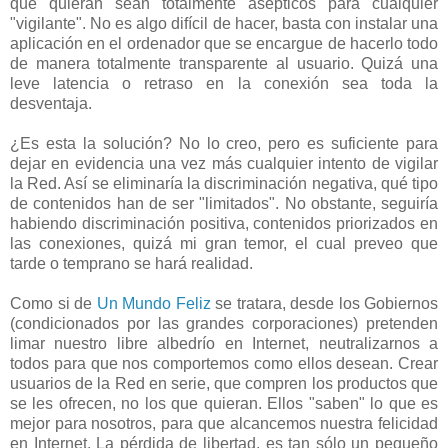
que quieran sean totalmente asépticos para cualquier
"vigilante". No es algo difícil de hacer, basta con instalar una
aplicación en el ordenador que se encargue de hacerlo todo
de manera totalmente transparente al usuario. Quizá una
leve latencia o retraso en la conexión sea toda la
desventaja.
¿Es esta la solución? No lo creo, pero es suficiente para
dejar en evidencia una vez más cualquier intento de vigilar
la Red. Así se eliminaría la discriminación negativa, qué tipo
de contenidos han de ser "limitados". No obstante, seguiría
habiendo discriminación positiva, contenidos priorizados en
las conexiones, quizá mi gran temor, el cual preveo que
tarde o temprano se hará realidad.
Como si de
Un Mundo Feliz
se tratara, desde los Gobiernos
(condicionados por las grandes corporaciones) pretenden
limar nuestro libre albedrío en Internet, neutralizarnos a
todos para que nos comportemos como ellos desean. Crear
usuarios de la Red en serie, que compren los productos que
se les ofrecen, no los que quieran. Ellos "saben" lo que es
mejor para nosotros, para que alcancemos nuestra felicidad
en Internet. La pérdida de libertad, es tan sólo un pequeño