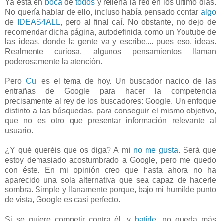
Ya está en
boca
de
todos
y rellena la red en los último días.
No quería hablar de ello, incluso había pensado contar
algo
de
IDEAS4ALL
, pero al final caí. No obstante, no dejo de
recomendar dicha página, autodefinida como un Youtube de
las ideas, donde la gente va y escribe.... pues eso, ideas.
Realmente curiosa, algunos pensamientos llaman
poderosamente la atención.
Pero
Cui
es el tema de hoy. Un buscador nacido de las
entrañas de Google para hacer la competencia
precisamente al rey de los buscadores: Google. Un enfoque
distinto a las búsquedas, para conseguir el mismo objetivo,
que no es otro que presentar información relevante al
usuario.
¿Y qué queréis que os diga? A mí
no me gusta
. Será que
estoy demasiado acostumbrado a Google, pero me quedo
con éste. En mi opinión creo que hasta ahora no ha
aparecido una sola alternativa que sea capaz de hacerle
sombra. Simple y llanamente porque, bajo mi humilde punto
de vista, Google es casi perfecto.
Si se quiere competir contra él, y
batirle
, no queda más