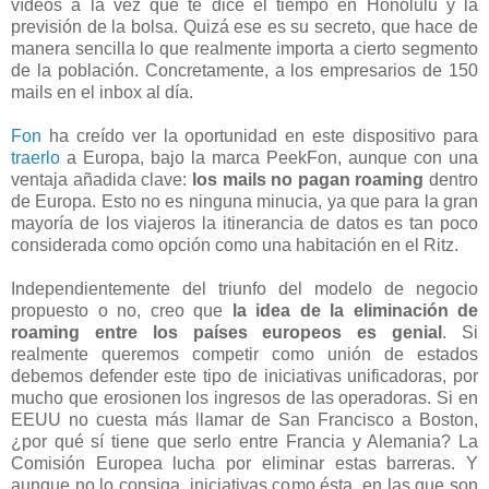
vídeos a la vez que te dice el tiempo en Honolulu y la
previsión de la bolsa. Quizá ese es su secreto, que hace de
manera sencilla lo que realmente importa a cierto segmento
de la población. Concretamente, a los empresarios de 150
mails en el inbox al día.
Fon
ha creído ver la oportunidad en este dispositivo para
traerlo
a Europa, bajo la marca PeekFon, aunque con una
ventaja añadida clave:
los mails no pagan roaming
dentro
de Europa. Esto no es ninguna minucia, ya que para la gran
mayoría de los viajeros la itinerancia de datos es tan poco
considerada como opción como una habitación en el Ritz.
Independientemente del triunfo del modelo de negocio
propuesto o no, creo que
la idea de la eliminación de
roaming entre los países europeos es genial
. Si
realmente queremos competir como unión de estados
debemos defender este tipo de iniciativas unificadoras, por
mucho que erosionen los ingresos de las operadoras. Si en
EEUU no cuesta más llamar de San Francisco a Boston,
¿por qué sí tiene que serlo entre Francia y Alemania? La
Comisión Europea lucha por eliminar estas barreras. Y
aunque no lo consiga, iniciativas como ésta, en las que son