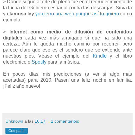
> Donde sí que acerté de pleno fue en el recrudecimiento de
la lucha del Gobierno español contra las descargas. Sirva la
ya
famosa ley
yo-cierro-una-web-porque-así-lo-quiero
como
ejemplo.
>
Internet como medio de difusión de contenidos
digitales
cada vez más arraigado sí que ha sido una
certeza. Aún le queda mucho camino por recorrer, pero
parece claro que ese es el sendero que se extiende ante
nuestros pies. Véase el ejemplo del
Kindle
y el libro
electrónico o
Spotify
para la música.
En pocos días, mis predicciones (a ver si algo más
acertadas) para 2010. Pasen una feliz noche en familia.
¡Feliz año nuevo!
Unknown
a las
16:17
2 comentarios:
Compartir