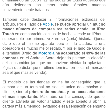
dinamitando un poco más las dudas de todos aquellos que
aún defienden las letras sobre árboles muertos
convenientemente tratados.
También cabe destacar 2 informaciones extraídas del
artículo. Por el lado de
Apple
, se puede apreciar un
mucho
mayor número de compras realizadas desde un iPod
Touch
en comparación con las de hechas desde un iPhone,
superándolo por primera vez en su (corta) historia. Queda
claro que el mismo aparato pero sin la atadura a una
operadora es mucho mejor regalo. Y por el lado de Google,
el terminal
Droid de
Motorola
ha acaparado el 49% de las
compras
en el Android Store, dejando patente la elección
del consumidor (aunque no conviene olvidar la aplastante
lógica que dicta que el último terminal en pisar el mercado
sea el que más se venda).
El modelo de las tiendas online ha conseguido que la
compra de un terminal no sea el único desembolso del
cliente, sino
el primero de muchos y no necesariamente
el más importante
. Más aún, se ha conseguido que el
cliente advierta un valor añadido y esté abierto a abrir la
cartera más a menudo, evitándole esa sensación de engaño