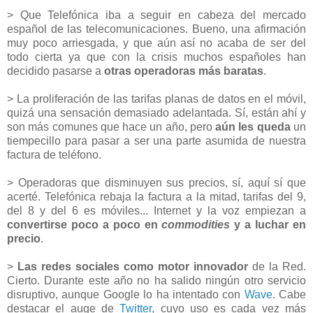
> Que Telefónica iba a seguir en cabeza del mercado
español de las telecomunicaciones. Bueno, una afirmación
muy poco arriesgada, y que aún así no acaba de ser del
todo cierta ya que con la crisis muchos españoles han
decidido pasarse a
otras operadoras más baratas
.
> La proliferación de las tarifas planas de datos en el móvil,
quizá una sensación demasiado adelantada. Sí, están ahí y
son más comunes que hace un año, pero
aún les queda
un
tiempecillo para pasar a ser una parte asumida de nuestra
factura de teléfono.
> Operadoras que disminuyen sus precios, sí, aquí sí que
acerté. Telefónica rebaja la factura a la mitad, tarifas del 9,
del 8 y del 6 es móviles... Internet y la voz empiezan a
convertirse poco a poco en
commodities
y a luchar en
precio
.
>
Las redes sociales como motor innovador
de la Red.
Cierto. Durante este año no ha salido ningún otro servicio
disruptivo, aunque Google lo ha intentado con
Wave
. Cabe
destacar el auge de
Twitter
, cuyo uso es cada vez más