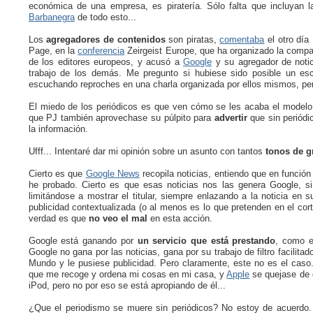
económica de una empresa, es piratería. Sólo falta que incluyan 
Barbanegra
de todo esto...
Los
agregadores de contenidos
son piratas,
comentaba
el otro día
Page, en la
conferencia
Zeirgeist Europe, que ha organizado la compañ
de los editores europeos, y acusó a
Google
y su agregador de noti
trabajo de los demás. Me pregunto si hubiese sido posible un esc
escuchando reproches en una charla organizada por ellos mismos, per
El miedo de los periódicos es que ven cómo se les acaba el modelo
que PJ también aprovechase su púlpito para
advertir
que sin periódi
la información.
Ufff... Intentaré dar mi opinión sobre un asunto con tantos
tonos de g
Cierto es que
Google News
recopila noticias, entiendo que en función
he probado. Cierto es que esas noticias nos las genera Google, sin
limitándose a mostrar el titular, siempre enlazando a la noticia en s
publicidad contextualizada (o al menos es lo que pretenden en el cort
verdad es que
no veo el mal
en esta acción.
Google está ganando por
un servicio que está prestando
, como e
Google no gana por las noticias, gana por su trabajo de filtro facilita
Mundo y le pusiese publicidad. Pero claramente, este no es el cas
que me recoge y ordena mi cosas en mi casa, y
Apple
se quejase de 
iPod, pero no por eso se está apropiando de él...
¿Que el periodismo se muere sin periódicos? No estoy de acuerdo