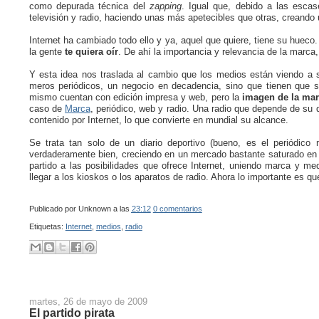
como depurada técnica del
zapping
. Igual que, debido a las escas
televisión y radio, haciendo unas más apetecibles que otras, creando u
Internet ha cambiado todo ello y ya, aquel que quiere, tiene su hueco.
la gente
te quiera oír
. De ahí la importancia y relevancia de la marca
Y esta idea nos traslada al cambio que los medios están viendo a 
meros periódicos, un negocio en decadencia, sino que tienen que 
mismo cuentan con edición impresa y web, pero la
imagen de la ma
caso de
Marca
, periódico, web y radio. Una radio que depende de su 
contenido por Internet, lo que convierte en mundial su alcance.
Se trata tan solo de un diario deportivo (bueno, es el periódic
verdaderamente bien, creciendo en un mercado bastante saturado en
partido a las posibilidades que ofrece Internet, uniendo marca y m
llegar a los kioskos o los aparatos de radio. Ahora lo importante es qu
Publicado por
Unknown
a las
23:12
0 comentarios
Etiquetas:
Internet
,
medios
,
radio
martes, 26 de mayo de 2009
El partido pirata