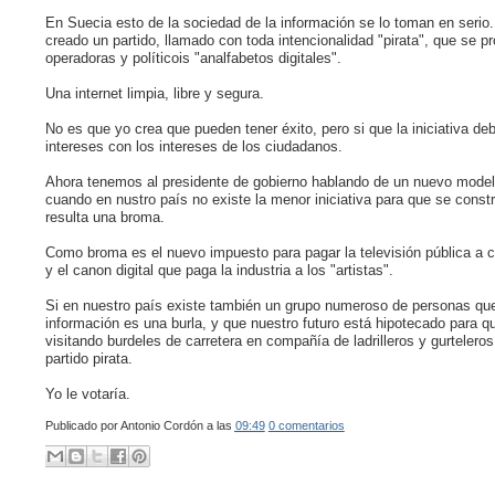
En Suecia esto de la sociedad de la información se lo toman en serio
creado un partido, llamado con toda intencionalidad "pirata", que se p
operadoras y políticois "analfabetos digitales".
Una internet limpia, libre y segura.
No es que yo crea que pueden tener éxito, pero si que la iniciativa de
intereses con los intereses de los ciudadanos.
Ahora tenemos al presidente de gobierno hablando de un nuevo modelo
cuando en nustro país no existe la menor iniciativa para que se const
resulta una broma.
Como broma es el nuevo impuesto para pagar la televisión pública a cu
y el canon digital que paga la industria a los "artistas".
Si en nuestro país existe también un grupo numeroso de personas que 
información es una burla, y que nuestro futuro está hipotecado para 
visitando burdeles de carretera en compañía de ladrilleros y gurteler
partido pirata.
Yo le votaría.
Publicado por
Antonio Cordón
a las
09:49
0 comentarios