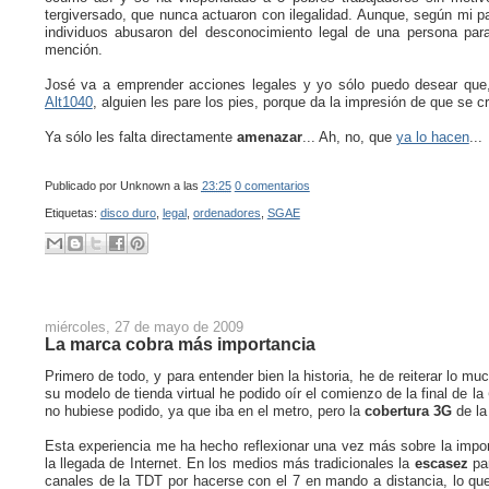
tergiversado, que nunca actuaron con ilegalidad. Aunque, según mi pa
individuos abusaron del desconocimiento legal de una persona pa
mención.
José va a emprender acciones legales y yo sólo puedo desear que
Alt1040
, alguien les pare los pies, porque da la impresión de que se c
Ya sólo les falta directamente
amenazar
... Ah, no, que
ya lo hacen
...
Publicado por
Unknown
a las
23:25
0 comentarios
Etiquetas:
disco duro
,
legal
,
ordenadores
,
SGAE
miércoles, 27 de mayo de 2009
La marca cobra más importancia
Primero de todo, y para entender bien la historia, he de reiterar lo m
su modelo de tienda virtual he podido oír el comienzo de la final de la
no hubiese podido, ya que iba en el metro, pero la
cobertura 3G
de la
Esta experiencia me ha hecho reflexionar una vez más sobre la imp
la llegada de Internet. En los medios más tradicionales la
escasez
par
canales de la TDT por hacerse con el 7 en mando a distancia, lo que 