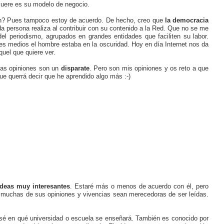
 muere es su modelo de negocio.
ión? Pues tampoco estoy de acuerdo. De hecho, creo que
la democracia
da persona realiza al contribuir con su contenido a la Red. Que no se me
el periodismo, agrupados en grandes entidades que faciliten su labor.
s medios el hombre estaba en la oscuridad. Hoy en día Internet nos da
uel que quiere ver.
stas opiniones son un
disparate
. Pero son mis opiniones y os reto a que
ue querrá decir que he aprendido algo más :-)
ideas muy interesantes
. Estaré más o menos de acuerdo con él, pero
 muchas de sus opiniones y vivencias sean merecedoras de ser leídas.
 sé en qué universidad o escuela se enseñará. También es conocido por