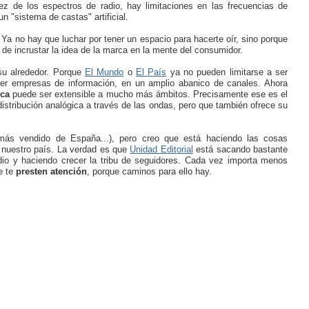
ez de los espectros de radio, hay limitaciones en las frecuencias de
n "sistema de castas" artificial.
 Ya no hay que luchar por tener un espacio para hacerte oír, sino porque
, de incrustar la idea de la marca en la mente del consumidor.
su alrededor. Porque
El Mundo
o
El País
ya no pueden limitarse a ser
ser empresas de información, en un amplio abanico de canales. Ahora
rca
puede ser extensible a mucho más ámbitos. Precisamente ese es el
distribución analógica a través de las ondas, pero que también ofrece su
o más vendido de España...), pero creo que está haciendo las cosas
 nuestro país. La verdad es que
Unidad Editorial
está sacando bastante
edio y haciendo crecer la tribu de seguidores. Cada vez importa menos
e te
presten atención
, porque caminos para ello hay.