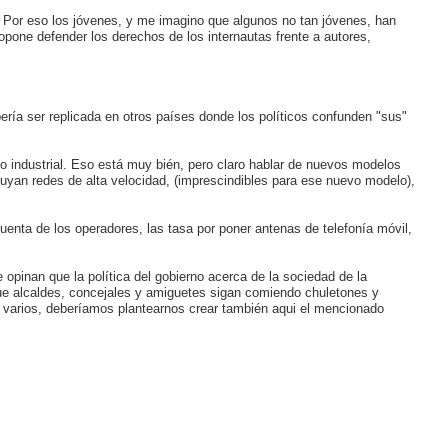
. Por eso los jóvenes, y me imagino que algunos no tan jóvenes, han
ropone defender los derechos de los internautas frente a autores,
bería ser replicada en otros países donde los políticos confunden "sus"
 industrial. Eso está muy bién, pero claro hablar de nuevos modelos
ruyan redes de alta velocidad, (imprescindibles para ese nuevo modelo),
enta de los operadores, las tasa por poner antenas de telefonía móvil,
opinan que la política del gobierno acerca de la sociedad de la
que alcaldes, concejales y amiguetes sigan comiendo chuletones y
os varios, deberíamos plantearnos crear también aqui el mencionado