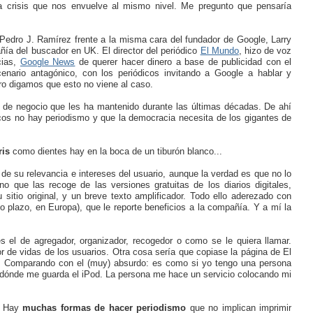
la crisis que nos envuelve al mismo nivel. Me pregunto que pensaría
 Pedro J. Ramírez frente a la misma cara del fundador de Google, Larry
ía del buscador en UK. El director del periódico
El Mundo
, hizo de voz
cias,
Google News
de querer hacer dinero a base de publicidad con el
enario antagónico, con los periódicos invitando a Google a hablar y
o digamos que esto no viene al caso.
 de negocio que les ha mantenido durante las últimas décadas. De ahí
cos no hay periodismo y que la democracia necesita de los gigantes de
ris
como dientes hay en la boca de un tiburón blanco...
 de su relevancia e intereses del usuario, aunque la verdad es que no lo
o que las recoge de las versiones gratuitas de los diarios digitales,
u sitio original, y un breve texto amplificador. Todo ello aderezado con
o plazo, en Europa), que le reporte beneficios a la compañía. Y a mí la
s el de agregador, organizador, recogedor o como se le quiera llamar.
dor de vidas de los usuarios. Otra cosa sería que copiase la página de El
o. Comparando con el (muy) absurdo: es como si yo tengo una persona
dónde me guarda el iPod. La persona me hace un servicio colocando mi
. Hay
muchas formas de hacer periodismo
que no implican imprimir