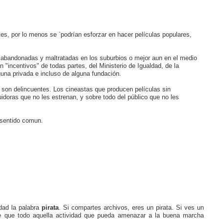
tes, por lo menos se `podrían esforzar en hacer películas populares,
s abandonadas y maltratadas en los suburbios o mejor aun en el medio
n "incentivos" de todas partes, del Ministerio de Igualdad, de la
una privada e incluso de alguna fundación.
er son delincuentes. Los cineastas que producen películas sin
doras que no les estrenan, y sobre todo del público que no les
e sentido comun.
dad la palabra
pirata
. Si compartes archivos, eres un pirata. Si ves un
e que todo aquella actividad que pueda amenazar a la buena marcha