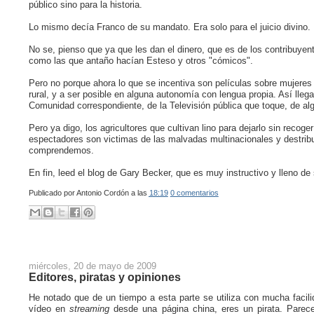
público sino para la historia.
Lo mismo decía Franco de su mandato. Era solo para el juicio divino.
No se, pienso que ya que les dan el dinero, que es de los contribuyen
como las que antaño hacían Esteso y otros "cómicos".
Pero no porque ahora lo que se incentiva son películas sobre mujere
rural, y a ser posible en alguna autonomía con lengua propia. Así llega
Comunidad correspondiente, de la Televisión pública que toque, de alg
Pero ya digo, los agricultores que cultivan lino para dejarlo sin recog
espectadores son victimas de las malvadas multinacionales y destribui
comprendemos.
En fin, leed el blog de Gary Becker, que es muy instructivo y lleno d
Publicado por
Antonio Cordón
a las
18:19
0 comentarios
miércoles, 20 de mayo de 2009
Editores, piratas y opiniones
He notado que de un tiempo a esta parte se utiliza con mucha facili
vídeo en
streaming
desde una página china, eres un pirata. Parec