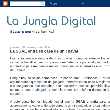
jueves, 28 de mayo de 2009
La SGAE entra en casa de un chaval
Hoy tenía pensado escribir de otras cosillas, como por ejemplo los a
causa de los altos precios que impone Telefónica por el alquiler de
en nuestro país me parece menos grave que las
amenazas a la intim
de España.
Porque hoy ha salido como hace un par de días, 5 personas, 3 de e
argumentando que venían del juzgado, entraron en su casa a registrar
ello asegurando que contaban con una orden que les permitía llev
contactar con un
abogado
y leerle la orden, por teléfono descubrió 
su salón.
A este punto hemos llegado, en el que
la SGAE engaña
para en
aparentemente vulnerando todo derecho a la intimidad, a la caza de qu
ocurrió así y se ha vilependiado a 5 pobres trabajadores sin mot