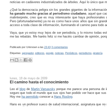
noticias en cadáveres industrializados de árboles. Aquí lo único que
¿Qué la democracia peligra sin los grandes gigantes de la informac
ha ganado mucho gracias al periodismo ciudadano
, aquel que ca
malinterprete, creo que es muy interesante que haya profesionales d
Pero (afortunadamente) ya no es como hace unos años que sin grande
acceso a toda clase de información, iluminando el camino para todo aq
Vaya, que yo estoy muy lejos de ser periodista, y lo mismo todas e
me las rebatáis. Me haréis feliz si me hacéis cambiar de opinión, porq
Publicado por
Unknown
a las
23:43
3 comentarios
Etiquetas:
agregador
,
editores
,
google
,
noticias
,
Periódicos
,
periodismo
,
piratería
lunes, 18 de mayo de 2009
El camino hasta el conocimiento
Leo el
blog
de
Martin Varsavsky
porque me parece una persona de
seguro que todo el mundo que sus ojos han podido ver hace que sus
Hoy me
ha permitido
conocer a
Hans Rosling
.
Hans es un profesor sueco de salud internacional, asignatura que no