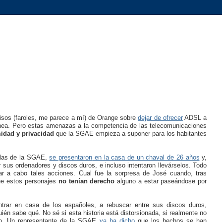
visos (faroles, me parece a mí) de Orange sobre
dejar de ofrecer
ADSL a
 línea. Pero estas amenazas a la competencia de las telecomunicaciones
idad y privacidad
que la SGAE empieza a suponer para los habitantes
llas de la SGAE,
se presentaron
en la casa de un chaval de 26 años
y,
 sus ordenadores y discos duros, e incluso intentaron llevárselos. Todo
ar a cabo tales acciones. Cual fue la sorpresa de José cuando, tras
que estos personajes
no tenían derecho
alguno a estar paseándose por
trar en casa de los españoles, a rebuscar entre sus discos duros,
ién sabe qué. No sé si esta historia está distorsionada, si realmente no
ivo. Un representante de la SGAE
ya ha dicho
que los hechos se han