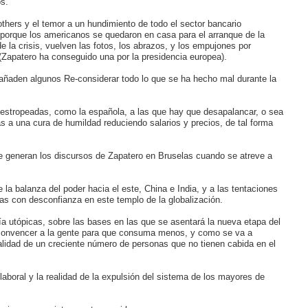
s.
hers y el temor a un hundimiento de todo el sector bancario
n porque los americanos se quedaron en casa para el arranque de la
 la crisis, vuelven las fotos, los abrazos, y los empujones por
(Zapatero ha conseguido una por la presidencia europea).
e añaden algunos Re-considerar todo lo que se ha hecho mal durante la
s estropeadas, como la española, a las que hay que desapalancar, o sea
as a una cura de humildad reduciendo salarios y precios, de tal forma
e generan los discursos de Zapatero en Bruselas cuando se atreve a
la balanza del poder hacia el este, China e India, y a las tentaciones
tas con desconfianza en este templo de la globalización.
ía utópicas, sobre las bases en las que se asentará la nueva etapa del
a convencer a la gente para que consuma menos, y como se va a
realidad de un creciente número de personas que no tienen cabida en el
aboral y la realidad de la expulsión del sistema de los mayores de