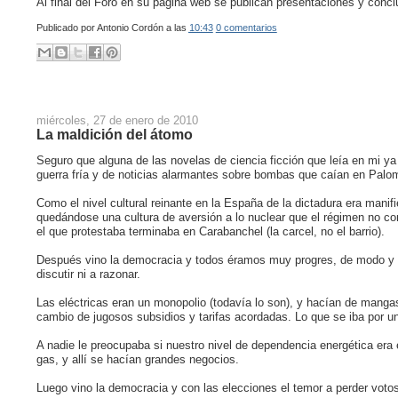
Al final del Foro en su página web se publican presentaciones y conclu
Publicado por
Antonio Cordón
a las
10:43
0 comentarios
miércoles, 27 de enero de 2010
La maldición del átomo
Seguro que alguna de las novelas de ciencia ficción que leía en mi ya
guerra fría y de noticias alarmantes sobre bombas que caían en Paloma
Como el nivel cultural reinante en la España de la dictadura era manif
quedándose una cultura de aversión a lo nuclear que el régimen no con
el que protestaba terminaba en Carabanchel (la carcel, no el barrio).
Después vino la democracia y todos éramos muy progres, de modo y m
discutir ni a razonar.
Las eléctricas eran un monopolio (todavía lo son), y hacían de manga
cambio de jugosos subsidios y tarifas acordadas. Lo que se iba por un s
A nadie le preocupaba si nuestro nivel de dependencia energética era e
gas, y allí se hacían grandes negocios.
Luego vino la democracia y con las elecciones el temor a perder votos