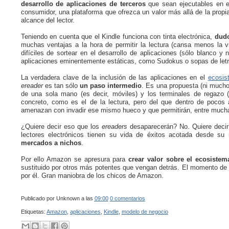
desarrollo de aplicaciones de terceros
que sean ejecutables en el
consumidor, una plataforma que ofrezca un valor más allá de la propi
alcance del lector.
Teniendo en cuenta que el Kindle funciona con tinta electrónica,
dudo
muchas ventajas a la hora de permitir la lectura (cansa menos la 
difíciles de sortear en el desarrollo de aplicaciones (sólo blanco y 
aplicaciones eminentemente estáticas, como Sudokus o sopas de letr
La verdadera clave de la inclusión de las aplicaciones en el
ecosis
ereader
es tan sólo
un paso intermedio
. Es una propuesta (ni mucho
de una sola mano (es decir, móviles) y los terminales de regazo (e
concreto, como es el de la lectura, pero del que dentro de pocos
amenazan con invadir ese mismo hueco y que permitirán, entre mucha
¿Quiere decir eso que los
ereaders
desaparecerán? No. Quiere decir
lectores electrónicos tienen su vida de éxitos acotada desde 
mercados a nichos
.
Por ello Amazon se apresura para
crear valor sobre el ecosistem
sustituido por otros más potentes que vengan detrás. El momento de ha
por él. Gran maniobra de los chicos de Amazon.
Publicado por
Unknown
a las
09:00
0 comentarios
Etiquetas:
Amazon
,
aplicaciones
,
Kindle
,
modelo de negocio