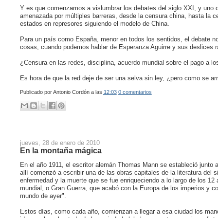
Y es que comenzamos a vislumbrar los debates del siglo XXI, y uno de 
amenazada por múltiples barreras, desde la censura china, hasta la ce
estados en represores siguiendo el modelo de China.
Para un país como España, menor en todos los sentidos, el debate no
cosas, cuando podemos hablar de Esperanza Aguirre y sus deslices r
¿Censura en las redes, disciplina, acuerdo mundial sobre el pago a lo
Es hora de que la red deje de ser una selva sin ley, ¿pero como se a
Publicado por
Antonio Cordón
a las
12:03
0 comentarios
jueves, 28 de enero de 2010
En la montaña mágica
En el año 1911, el escritor alemán Thomas Mann se estableció junto 
allí comenzó a escribir una de las obras capitales de la literatura del
enfermedad y la muerte que se fue enriqueciendo a lo largo de los 12 a
mundial, o Gran Guerra, que acabó con la Europa de los imperios y co
mundo de ayer".
Estos días, como cada año, comienzan a llegar a esa ciudad los manda