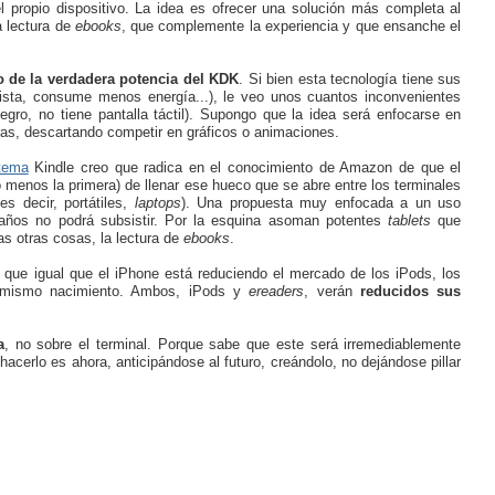
 propio dispositivo. La idea es ofrecer una solución más completa al
a lectura de
ebooks
, que complemente la experiencia y que ensanche el
 de la verdadera potencia del KDK
. Si bien esta tecnología tiene sus
vista, consume menos energía...), le veo unos cuantos inconvenientes
negro, no tiene pantalla táctil). Supongo que la idea será enfocarse en
as, descartando competir en gráficos o animaciones.
tema
Kindle creo que radica en el conocimiento de Amazon de que el
 menos la primera) de llenar ese hueco que se abre entre los terminales
s decir, portátiles,
laptops
). Una propuesta muy enfocada a un uso
 años no podrá subsistir. Por la esquina asoman potentes
tablets
que
s otras cosas, la lectura de
ebooks
.
 que igual que el iPhone está reduciendo el mercado de los iPods, los
su mismo nacimiento. Ambos, iPods y
ereaders
, verán
reducidos sus
a
, no sobre el terminal. Porque sabe que este será irremediablemente
cerlo es ahora, anticipándose al futuro, creándolo, no dejándose pillar