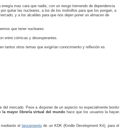
la enegía mas cara que nadie, con un riesgo tremendo de dependencia
or quitar las nucleares, a los de los molinillos para que los pongan, a
ercado, y a los alcaldes para que nos dejen poner un almacen de
enemos que tener nucleares.
son entre cómicas y desesperantes.
 en tantos otros temas que exigirían conocimiento y reflexión es
ante del mercado. Pese a disponer de un aspecto no especialmente bonito
yo
la mayor librería virtual del mundo
hace que los usuarios la hayan
 mediante el
lanzamiento
de un KDK (Kindle Development Kit), para el