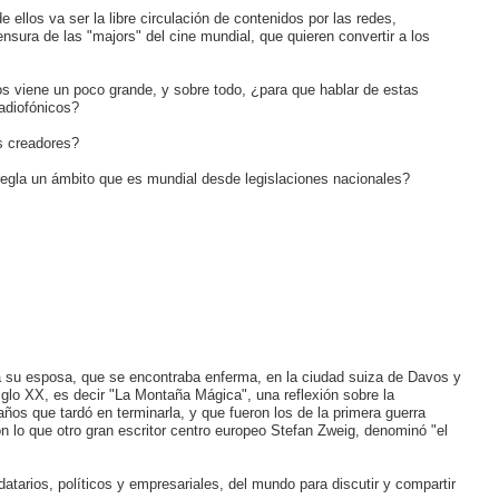
ellos va ser la libre circulación de contenidos por las redes,
nsura de las "majors" del cine mundial, que quieren convertir a los
s viene un poco grande, y sobre todo, ¿para que hablar de estas
adiofónicos?
s creadores?
rregla un ámbito que es mundial desde legislaciones nacionales?
a su esposa, que se encontraba enferma, en la ciudad suiza de Davos y
 siglo XX, es decir "La Montaña Mágica", una reflexión sobre la
ños que tardó en terminarla, y que fueron los de la primera guerra
n lo que otro gran escritor centro europeo Stefan Zweig, denominó "el
tarios, políticos y empresariales, del mundo para discutir y compartir