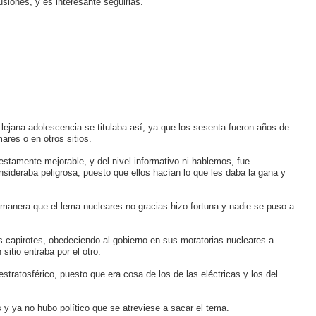
siones, y es interesante seguirlas.
 lejana adolescencia se titulaba así, ya que los sesenta fueron años de
res o en otros sitios.
iestamente mejorable, y del nivel informativo ni hablemos, fue
sideraba peligrosa, puesto que ellos hacían lo que les daba la gana y
anera que el lema nucleares no gracias hizo fortuna y nadie se puso a
s capirotes, obedeciendo al gobierno en sus moratorias nucleares a
itio entraba por el otro.
stratosférico, puesto que era cosa de los de las eléctricas y los del
 y ya no hubo político que se atreviese a sacar el tema.