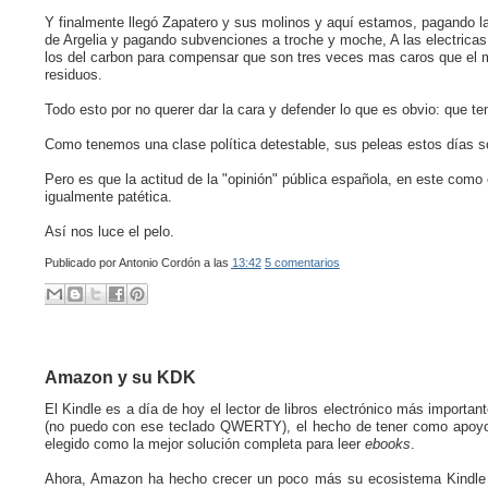
Y finalmente llegó Zapatero y sus molinos y aquí estamos, pagando 
de Argelia y pagando subvenciones a troche y moche, A las electricas p
los del carbon para compensar que son tres veces mas caros que el m
residuos.
Todo esto por no querer dar la cara y defender lo que es obvio: que t
Como tenemos una clase política detestable, sus peleas estos días 
Pero es que la actitud de la "opinión" pública española, en este como
igualmente patética.
Así nos luce el pelo.
Publicado por
Antonio Cordón
a las
13:42
5 comentarios
Amazon y su KDK
El Kindle es a día de hoy el lector de libros electrónico más import
(no puedo con ese teclado QWERTY), el hecho de tener como apo
elegido como la mejor solución completa para leer
ebooks
.
Ahora, Amazon ha hecho crecer un poco más su ecosistema Kindle