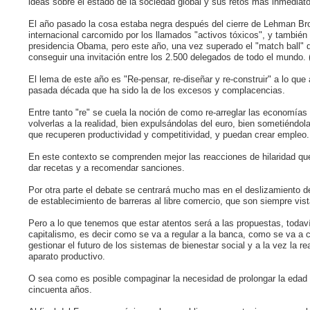
ideas sobre el estado de la sociedad global y sus retos mas inmediato
El año pasado la cosa estaba negra después del cierre de Lehman Brot
internacional carcomido por los llamados "activos tóxicos", y tambié
presidencia Obama, pero este año, una vez superado el "match ball" de
conseguir una invitación entre los 2.500 delegados de todo el mundo. 
El lema de este año es "Re-pensar, re-diseñar y re-construir" a lo qu
pasada década que ha sido la de los excesos y complacencias.
Entre tanto "re" se cuela la noción de como re-arreglar las economía
volverlas a la realidad, bien expulsándolas del euro, bien sometiéndol
que recuperen productividad y competitividad, y puedan crear empleo.
En este contexto se comprenden mejor las reacciones de hilaridad qu
dar recetas y a recomendar sanciones.
Por otra parte el debate se centrará mucho mas en el deslizamiento de 
de establecimiento de barreras al libre comercio, que son siempre vis
Pero a lo que tenemos que estar atentos será a las propuestas, todav
capitalismo, es decir como se va a regular a la banca, como se va 
gestionar el futuro de los sistemas de bienestar social y a la vez la 
aparato productivo.
O sea como es posible compaginar la necesidad de prolongar la edad l
cincuenta años.