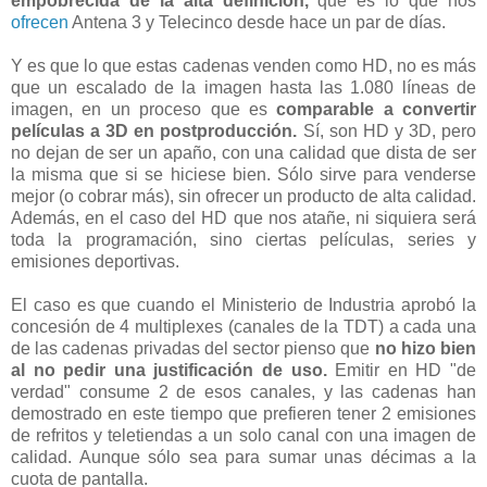
empobrecida de la alta definición,
que es lo que nos
ofrecen
Antena 3 y Telecinco desde hace un par de días.
Y es que lo que estas cadenas venden como HD, no es más
que un escalado de la imagen hasta las 1.080 líneas de
imagen, en un proceso que es
comparable a convertir
películas a 3D en postproducción.
Sí, son HD y 3D, pero
no dejan de ser un apaño, con una calidad que dista de ser
la misma que si se hiciese bien. Sólo sirve para venderse
mejor (o cobrar más), sin ofrecer un producto de alta calidad.
Además, en el caso del HD que nos atañe, ni siquiera será
toda la programación, sino ciertas películas, series y
emisiones deportivas.
El caso es que cuando el Ministerio de Industria aprobó la
concesión de 4 multiplexes (canales de la TDT) a cada una
de las cadenas privadas del sector pienso que
no hizo bien
al no pedir una justificación de uso.
Emitir en HD "de
verdad" consume 2 de esos canales, y las cadenas han
demostrado en este tiempo que prefieren tener 2 emisiones
de refritos y teletiendas a un solo canal con una imagen de
calidad. Aunque sólo sea para sumar unas décimas a la
cuota de pantalla.