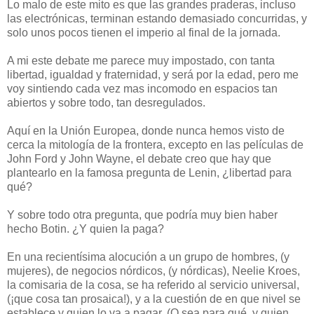
Lo malo de este mito es que las grandes praderas, incluso
las electrónicas, terminan estando demasiado concurridas, y
solo unos pocos tienen el imperio al final de la jornada.
A mi este debate me parece muy impostado, con tanta
libertad, igualdad y fraternidad, y será por la edad, pero me
voy sintiendo cada vez mas incomodo en espacios tan
abiertos y sobre todo, tan desregulados.
Aquí en la Unión Europea, donde nunca hemos visto de
cerca la mitología de la frontera, excepto en las películas de
John Ford y John Wayne, el debate creo que hay que
plantearlo en la famosa pregunta de Lenin, ¿libertad para
qué?
Y sobre todo otra pregunta, que podría muy bien haber
hecho Botin. ¿Y quien la paga?
En una recientísima alocución a un grupo de hombres, (y
mujeres), de negocios nórdicos, (y nórdicas), Neelie Kroes,
la comisaria de la cosa, se ha referido al servicio universal,
(¡que cosa tan prosaica!), y a la cuestión de en que nivel se
establece y quien lo va a pagar. (O sea para qué, y quien