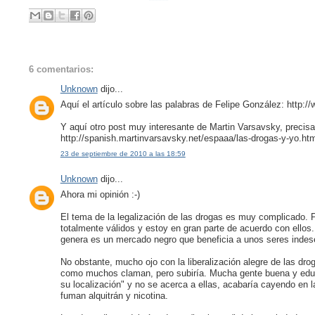
6 comentarios:
Unknown
dijo...
Aquí el artículo sobre las palabras de Felipe González: htt
Y aquí otro post muy interesante de Martin Varsavsky, preci
http://spanish.martinvarsavsky.net/espaaa/las-drogas-y-yo.htm
23 de septiembre de 2010 a las 18:59
Unknown
dijo...
Ahora mi opinión :-)
El tema de la legalización de las drogas es muy complicado. 
totalmente válidos y estoy en gran parte de acuerdo con ellos
genera es un mercado negro que beneficia a unos seres indese
No obstante, mucho ojo con la liberalización alegre de las dr
como muchos claman, pero subiría. Mucha gente buena y educ
su localización" y no se acerca a ellas, acabaría cayendo en 
fuman alquitrán y nicotina.