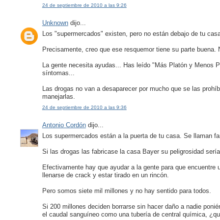
24 de septiembre de 2010 a las 9:26
Unknown
dijo...
Los "supermercados" existen, pero no están debajo de tu casa
Precisamente, creo que ese resquemor tiene su parte buena. No
La gente necesita ayudas... Has leído "Más Platón y Menos 
síntomas...
Las drogas no van a desaparecer por mucho que se las prohíba 
manejarlas.
24 de septiembre de 2010 a las 9:36
Antonio Cordón
dijo...
Los supermercados están a la puerta de tu casa. Se llaman f
Si las drogas las fabricase la casa Bayer su peligrosidad ser
Efectivamente hay que ayudar a la gente para que encuentre un
llenarse de crack y estar tirado en un rincón.
Pero somos siete mil millones y no hay sentido para todos.
Si 200 millones deciden borrarse sin hacer daño a nadie poni
el caudal sanguíneo como una tubería de central química, ¿q