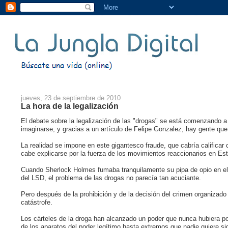
jueves, 23 de septiembre de 2010
La hora de la legalización
El debate sobre la legalización de las "drogas" se está comenzando a
imaginarse, y gracias a un artículo de Felipe Gonzalez, hay gente qu
La realidad se impone en este gigantesco fraude, que cabría calificar
cabe explicarse por la fuerza de los movimientos reaccionarios en Es
Cuando Sherlock Holmes fumaba tranquilamente su pipa de opio en el 
del LSD, el problema de las drogas no parecía tan acuciante.
Pero después de la prohibición y de la decisión del crimen organizado
catástrofe.
Los cárteles de la droga han alcanzado un poder que nunca hubiera p
de los aparatos del poder legítimo hasta extremos que nadie quiere siq