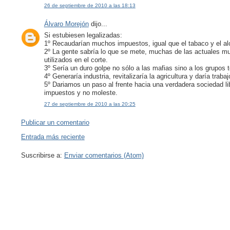
26 de septiembre de 2010 a las 18:13
Álvaro Morejón
dijo...
Si estubiesen legalizadas:
1º Recaudarían muchos impuestos, igual que el tabaco y el al
2º La gente sabría lo que se mete, muchas de las actuales mu
utilizados en el corte.
3º Sería un duro golpe no sólo a las mafias sino a los grupos te
4º Generaría industria, revitalizaría la agricultura y daría trabaj
5º Dariamos un paso al frente hacia una verdadera sociedad li
impuestos y no moleste.
27 de septiembre de 2010 a las 20:25
Publicar un comentario
Entrada más reciente
Suscribirse a:
Enviar comentarios (Atom)