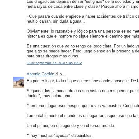
Los drogadictos dejarían de ser "estigmas" de la sociedad y en
meta rayas de coca entre clase y clase? Porque ahora mismo f
¿Qué pasará cuando empiece a haber accidentes de tráfico c
multiplicarían, sin duda alguna...
Obviamente, lo razonable y lógico para una persona es no met
historia es que el hombre no sigue siempre el camino que más l
Es una cuestión que yo no tengo del todo clara. Por un lado v
que algo se puede hacer. Pero luego pienso en la presencia d
para otras drogas más duras.
23 de septiembre de 2010 a las 19:12
Antonio Cordón
dijo...
En primer lugar, todo el que quiere sabe donde conseguir. De
Segundo, las llamadas drogas son vistas con resquemor preci
Jackie", muy aclaratoria.
Y en tercer lugar esos riesgos que tu ves ya existen. Conduct
Lamentablemente el mundo es un lugar tan asqueroso que la g
En el primer, en el segundo y en el tercer mundo.
Y hay muchas "ayudas" disponibles.