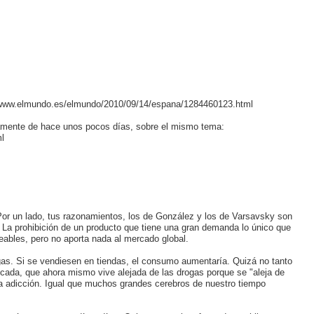
p://www.elmundo.es/elmundo/2010/09/14/espana/1284460123.html
samente de hace unos pocos días, sobre el mismo tema:
l
Por un lado, tus razonamientos, los de González y los de Varsavsky son
. La prohibición de un producto que tiene una gran demanda lo único que
ables, pero no aporta nada al mercado global.
ogas. Si se vendiesen en tiendas, el consumo aumentaría. Quizá no tanto
ada, que ahora mismo vive alejada de las drogas porque se "aleja de
la adicción. Igual que muchos grandes cerebros de nuestro tiempo