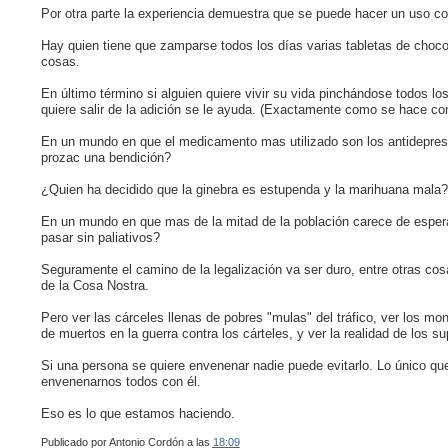
Por otra parte la experiencia demuestra que se puede hacer un uso con
Hay quien tiene que zamparse todos los días varias tabletas de choco
cosas.
En último término si alguien quiere vivir su vida pinchándose todos l
quiere salir de la adición se le ayuda. (Exactamente como se hace con
En un mundo en que el medicamento mas utilizado son los antidepresi
prozac una bendición?
¿Quien ha decidido que la ginebra es estupenda y la marihuana mala?
En un mundo en que mas de la mitad de la población carece de espera
pasar sin paliativos?
Seguramente el camino de la legalización va ser duro, entre otras cos
de la Cosa Nostra.
Pero ver las cárceles llenas de pobres "mulas" del tráfico, ver los m
de muertos en la guerra contra los cárteles, y ver la realidad de los 
Si una persona se quiere envenenar nadie puede evitarlo. Lo único q
envenenarnos todos con él.
Eso es lo que estamos haciendo.
Publicado por
Antonio Cordón
a las
18:09