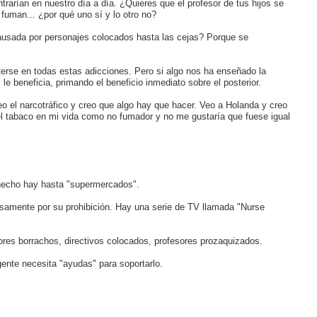
trarían en nuestro día a día. ¿Quieres que el profesor de tus hijos se
uman... ¿por qué uno sí y lo otro no?
ausada por personajes colocados hasta las cejas? Porque se
erse en todas estas adicciones. Pero si algo nos ha enseñado la
e beneficia, primando el beneficio inmediato sobre el posterior.
eo el narcotráfico y creo que algo hay que hacer. Veo a Holanda y creo
el tabaco en mi vida como no fumador y no me gustaría que fuese igual
 hecho hay hasta "supermercados".
samente por su prohibición. Hay una serie de TV llamada "Nurse
ores borrachos, directivos colocados, profesores prozaquizados.
ente necesita "ayudas" para soportarlo.