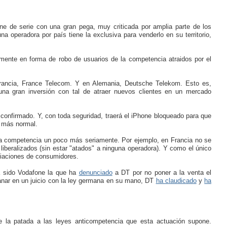
e de serie con una gran pega, muy criticada por amplia parte de los
na operadora por país tiene la exclusiva para venderlo en su territorio,
mente en forma de robo de usuarios de la competencia atraidos por el
Francia, France Telecom. Y en Alemania, Deutsche Telekom. Esto es,
na gran inversión con tal de atraer nuevos clientes en un mercado
confirmado. Y, con toda seguridad, traerá el iPhone bloqueado para que
o más normal.
la competencia un poco más seriamente. Por ejemplo, en Francia no se
 liberalizados (sin estar "atados" a ninguna operadora). Y como el único
ciaciones de consumidores.
a sido Vodafone la que ha
denunciado
a DT por no poner a la venta el
ganar en un juicio con la ley germana en su mano, DT
ha claudicado
y
ha
e la patada a las leyes anticompetencia que esta actuación supone.