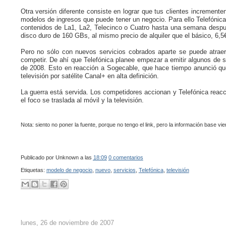
Otra versión diferente consiste en lograr que tus clientes incremen
modelos de ingresos que puede tener un negocio. Para ello Telefónica 
contenidos de La1, La2, Telecinco o Cuatro hasta una semana despu
disco duro de 160 GBs, al mismo precio de alquiler que el básico, 6,
Pero no sólo con nuevos servicios cobrados aparte se puede atraer 
competir. De ahí que Telefónica planee empezar a emitir algunos de s
de 2008. Esto en reacción a Sogecable, que hace tiempo anunció que
televisión por satélite Canal+ en alta definición.
La guerra está servida. Los competidores accionan y Telefónica reac
el foco se traslada al móvil y la televisión.
Nota: siento no poner la fuente, porque no tengo el link, pero la información base vi
Publicado por
Unknown
a las
18:09
0 comentarios
Etiquetas:
modelo de negocio
,
nuevo
,
servicios
,
Telefónica
,
televisión
lunes, 26 de noviembre de 2007