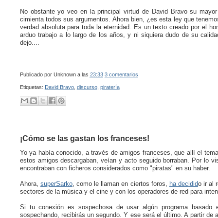
No obstante yo veo en la principal virtud de David Bravo su mayor
cimienta todos sus argumentos. Ahora bien, ¿es esta ley que tenemos
verdad absoluta para toda la eternidad. Es un texto creado por el ho
arduo trabajo a lo largo de los años, y ni siquiera dudo de su cali
dejo....
Publicado por
Unknown
a las
23:33
3 comentarios
Etiquetas:
David Bravo
,
discurso
,
piratería
¡Cómo se las gastan los franceses!
Yo ya había conocido, a través de amigos franceses, que allí el te
estos amigos descargaban, veían y acto seguido borraban. Por lo vi
encontraban con ficheros considerados como "piratas" en su haber.
Ahora,
superSarko
, como le llaman en ciertos foros,
ha decidid
o ir al
sectores de la música y el cine y con los operadores de red para inten
Si tu conexión es sospechosa de usar algún programa basado en
sospechando, recibirás un segundo. Y ese será el último. A partir de a