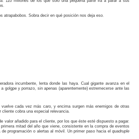
a. 110 millones de los que sólo una pequeña parte irá a parar a sus
os.
os atrapabobos. Sobra decir en qué posición nos deja eso.
eradora incumbente, lenta donde las haya. Cual gigante avanza en el
s a golgpe y porrazo, sin apenas (aparentemente) estremecerse ante las
se vuelve cada vez más caro, y encima surgen más enemigos de otras
r cliente cobra una especial relevancia.
e valor añadido para el cliente, por los que éste esté dispuesto a pagar.
a primera mitad del año que viene, consistente en la compra de eventos
a de programación o alertas al móvil. Un primer paso hacia el
quadruple