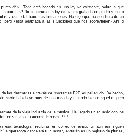
 punto débil. Todo está basado en una ley ya existente, sobre la que
 la correcta? No es como si la ley estuviese grabada en piedra y fuese
mbre y como tal tiene sus limitaciones. No digo que no sea fruto de un
dad, pero ¿está adaptada a las situaciones que nos sobrevienen? Ahí lo
ma de las descargas a través de programas P2P es peliagudo. De hecho,
sto había habido ya más de una redada y multado bien a aquel a quien
 rescate de la vieja industria de la música. Ha llegado un acuerdo con los
tar "cazar" a los usuarios de redes P2P.
 esa tecnología, recibirás un correo de aviso. Si aún así siguen
hí la operadora cancelará tu cuenta y entrarán en un registro de piratas,