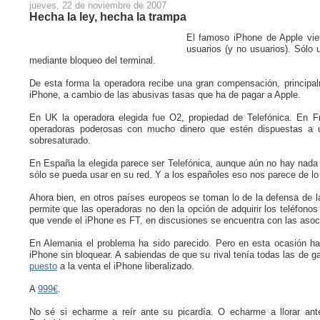
jueves, 22 de noviembre de 2007
Hecha la ley, hecha la trampa
El famoso iPhone de Apple vien
usuarios (y no usuarios). Sólo u
mediante bloqueo del terminal.
De esta forma la operadora recibe una gran compensación, principal
iPhone, a cambio de las abusivas tasas que ha de pagar a Apple.
En UK la operadora elegida fue O2, propiedad de Telefónica. En 
operadoras poderosas con mucho dinero que estén dispuestas a u
sobresaturado.
En España la elegida parece ser Telefónica, aunque aún no hay nada 
sólo se pueda usar en su red. Y a los españoles eso nos parece de l
Ahora bien, en otros países europeos se toman lo de la defensa de 
permite que las operadoras no den la opción de adquirir los teléfonos
que vende el iPhone es FT, en discusiones se encuentra con las aso
En Alemania el problema ha sido parecido. Pero en esta ocasión h
iPhone sin bloquear. A sabiendas de que su rival tenía todas las de 
puesto
a la venta el iPhone liberalizado.
A
999€
.
No sé si echarme a reír ante su picardía. O echarme a llorar ant