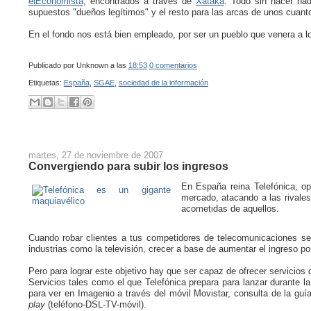
elEconomista
, encontrados a través de
Xataka
. Todo sin hacer nad
supuestos "dueños legítimos" y el resto para las arcas de unos cuant
En el fondo nos está bien empleado, por ser un pueblo que venera a l
Publicado por
Unknown
a las
18:53
0 comentarios
Etiquetas:
España
,
SGAE
,
sociedad de la información
martes, 27 de noviembre de 2007
Convergiendo para subir los ingresos
En España reina Telefónica, op
mercado, atacando a las rivale
acometidas de aquellos.
Cuando robar clientes a tus competidores de telecomunicaciones 
industrias como la televisión, crecer a base de aumentar el ingreso po
Pero para lograr este objetivo hay que ser capaz de ofrecer servicios d
Servicios tales como el que Telefónica prepara para lanzar durante l
para ver en Imagenio a través del móvil Movistar, consulta de la guí
play
(teléfono-DSL-TV-móvil).