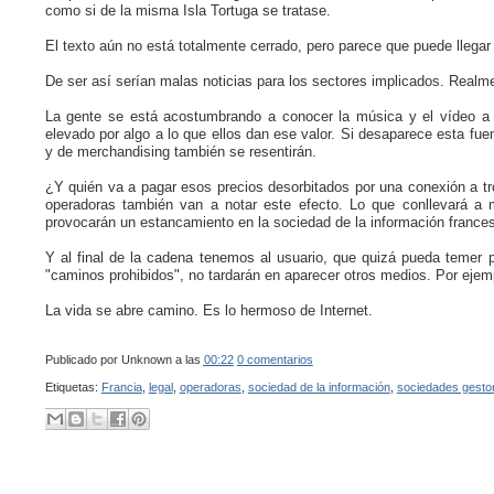
como si de la misma Isla Tortuga se tratase.
El texto aún no está totalmente cerrado, pero parece que puede llegar 
De ser así serían malas noticias para los sectores implicados. Realme
La gente se está acostumbrando a conocer la música y el vídeo a t
elevado por algo a lo que ellos dan ese valor. Si desaparece esta f
y de merchandising también se resentirán.
¿Y quién va a pagar esos precios desorbitados por una conexión a t
operadoras también van a notar este efecto. Lo que conllevará a
provocarán un estancamiento en la sociedad de la información france
Y al final de la cadena tenemos al usuario, que quizá pueda temer p
"caminos prohibidos", no tardarán en aparecer otros medios. Por ejem
La vida se abre camino. Es lo hermoso de Internet.
Publicado por
Unknown
a las
00:22
0 comentarios
Etiquetas:
Francia
,
legal
,
operadoras
,
sociedad de la información
,
sociedades gesto