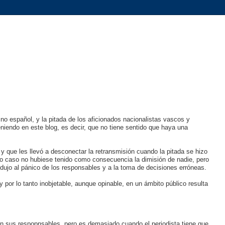
mno español, y la pitada de los aficionados nacionalistas vascos y
niendo en este blog, es decir, que no tiene sentido que haya una
y que les llevó a desconectar la retransmisión cuando la pitada se hizo
odo caso no hubiese tenido como consecuencia la dimisión de nadie, pero
ondujo al pánico de los responsables y a la toma de decisiones erróneas.
 por lo tanto inobjetable, aunque opinable, en un ámbito público resulta
an sus respopnsables, pero es demasiado cuando el periodista tiene que