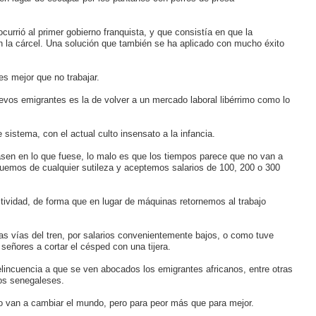
currió al primer gobierno franquista, y que consistía en que la
en la cárcel. Una solución que también se ha aplicado con mucho éxito
es mejor que no trabajar.
evos emigrantes es la de volver a un mercado laboral libérrimo como lo
 sistema, con el actual culto insensato a la infancia.
sen en lo que fuese, lo malo es que los tiempos parece que no van a
guemos de cualquier sutileza y aceptemos salarios de 100, 200 o 300
ividad, de forma que en lugar de máquinas retornemos al trabajo
as vías del tren, por salarios convenientemente bajos, o como tuve
eñores a cortar el césped con una tijera.
elincuencia a que se ven abocados los emigrantes africanos, entre otras
os senegaleses.
 van a cambiar el mundo, pero para peor más que para mejor.