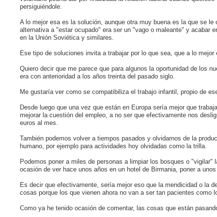
persiguiéndole.
A lo mejor esa es la solución, aunque otra muy buena es la que se le o
alternativa a "estar ocupado" era ser un "vago o maleante" y acabar 
en la Unión Soviética y similares.
Ese tipo de soluciones invita a trabajar por lo que sea, que a lo mejor 
Quiero decir que me parece que para algunos la oportunidad de los nu
era con anterioridad a los años treinta del pasado siglo.
Me gustaría ver como se compatibiliza el trabajo infantil, propio de ese
Desde luego que una vez que están en Europa sería mejor que trabaja
mejorar la cuestión del empleo, a no ser que efectivamente nos desli
euros al mes.
También podemos volver a tiempos pasados y olvidarnos de la product
humano, por ejemplo para actividades hoy olvidadas como la trilla.
Podemos poner a miles de personas a limpiar los bosques o "vigilar" l
ocasión de ver hace unos años en un hotel de Birmania, poner a unos s
Es decir que efectivamente, sería mejor eso que la mendicidad o la d
cosas porque los que vienen ahora no van a ser tan pacientes como l
Como ya he tenido ocasión de comentar, las cosas que están pasando