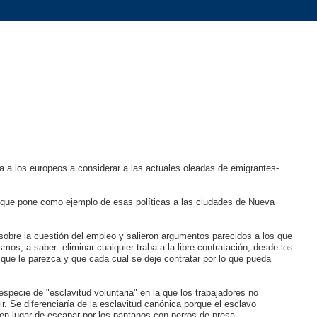
a a los europeos a considerar a las actuales oleadas de emigrantes-
lar que pone como ejemplo de esas políticas a las ciudades de Nueva
obre la cuestión del empleo y salieron argumentos parecidos a los que
mos, a saber: eliminar cualquier traba a la libre contratación, desde los
 que le parezca y que cada cual se deje contratar por lo que pueda
pecie de "esclavitud voluntaria" en la que los trabajadores no
r. Se diferenciaría de la esclavitud canónica porque el esclavo
e en lugar de escapar por los pantanos con perros de presa