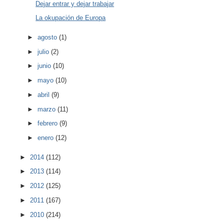
Dejar entrar y dejar trabajar
La okupación de Europa
►
agosto
(1)
►
julio
(2)
►
junio
(10)
►
mayo
(10)
►
abril
(9)
►
marzo
(11)
►
febrero
(9)
►
enero
(12)
►
2014
(112)
►
2013
(114)
►
2012
(125)
►
2011
(167)
►
2010
(214)