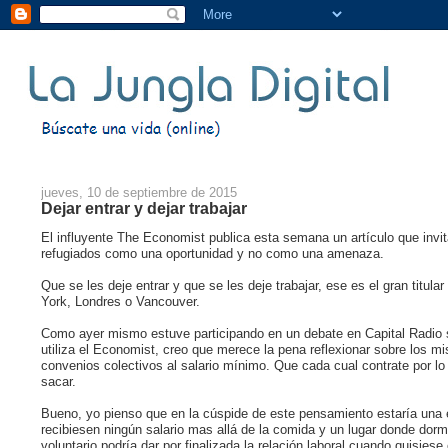
jueves, 10 de septiembre de 2015
Dejar entrar y dejar trabajar
El influyente The Economist publica esta semana un artículo que invit
refugiados como una oportunidad y no como una amenaza.
Que se les deje entrar y que se les deje trabajar, ese es el gran titu
York, Londres o Vancouver.
Como ayer mismo estuve participando en un debate en Capital Radio s
utiliza el Economist, creo que merece la pena reflexionar sobre los mis
convenios colectivos al salario mínimo. Que cada cual contrate por lo
sacar.
Bueno, yo pienso que en la cúspide de este pensamiento estaría una es
recibiesen ningún salario mas allá de la comida y un lugar donde dormi
voluntario podría dar por finalizada la relación laboral cuando quisies