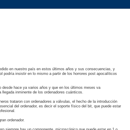
dido en nuestro país en estos últimos años y sus consecuencias, y
podría insistir en lo mismo a partir de los horrores post apocalíticos
o desde hace ya varios años y que en los últimos meses va
la llegada inminente de los ordenadores cuánticos.
eros trataron con ordenadores a válvulas, el hecho de la introducción
ncial del ordenador, es decir el soporte físico del bit, que puede estar
ofesional.
ran ordenador.
ero siempre hay un componente, microscópico que puede estar en 1 o