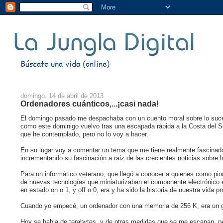
domingo, 14 de abril de 2013
Ordenadores cuánticos,...¡casi nada!
El domingo pasado me despachaba con un cuento moral sobre lo suce
como este dominigo vuelvo tras una escapada rápida a la Costa del Sol 
que he contemplado, pero no lo voy a hacer.
En su lugar voy a comentar un tema que me tiene realmente fascinad
incrementando su fascinación a raiz de las crecientes noticias sobre 
Para un informático veterano, que llegó a conocer a quienes como pion
de nuevas tecnologías que miniaturizaban el componente electrónico ese
en estado on o 1, y off o 0, era y ha sido la historia de nuestra vida pr
Cuando yo empecé, un ordenador con una memoria de 256 K, era un g
Hoy se habla de terabytes, y de otras medidas que se me escapan, p