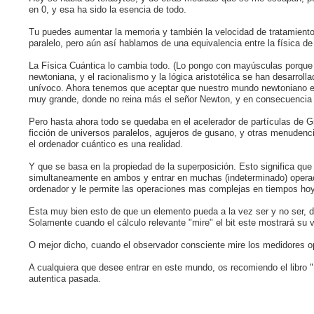
en 0, y esa ha sido la esencia de todo.
Tu puedes aumentar la memoria y también la velocidad de tratamiento 
paralelo, pero aún así hablamos de una equivalencia entre la física de
La Física Cuántica lo cambia todo. (Lo pongo con mayúsculas porque
newtoniana, y el racionalismo y la lógica aristotélica se han desarroll
unívoco. Ahora tenemos que aceptar que nuestro mundo newtoniano e
muy grande, donde no reina más el señor Newton, y en consecuencia e
Pero hasta ahora todo se quedaba en el acelerador de partículas de Gi
ficción de universos paralelos, agujeros de gusano, y otras menudenc
el ordenador cuántico es una realidad.
Y que se basa en la propiedad de la superposición. Esto significa que
simultaneamente en ambos y entrar en muchas (indeterminado) operaci
ordenador y le permite las operaciones mas complejas en tiempos ho
Esta muy bien esto de que un elemento pueda a la vez ser y no ser, d
Solamente cuando el cálculo relevante "mire" el bit este mostrará su v
O mejor dicho, cuando el observador consciente mire los medidores ope
A cualquiera que desee entrar en este mundo, os recomiendo el libro
autentica pasada.