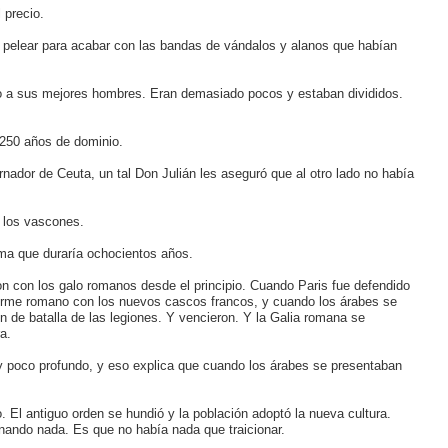
 precio.
 pelear para acabar con las bandas de vándalos y alanos que habían
do a sus mejores hombres. Eran demasiado pocos y estaban divididos.
 250 años de dominio.
rnador de Ceuta, un tal Don Julián les aseguró que al otro lado no había
a los vascones.
ma que duraría ochocientos años.
n con los galo romanos desde el principio. Cuando Paris fue defendido
iforme romano con los nuevos cascos francos, y cuando los árabes se
en de batalla de las legiones. Y vencieron. Y la Galia romana se
a.
y poco profundo, y eso explica que cuando los árabes se presentaban
 El antiguo orden se hundió y la población adoptó la nueva cultura.
nando nada. Es que no había nada que traicionar.