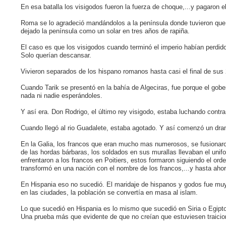
En esa batalla los visigodos fueron la fuerza de choque,...y pagaron el
Roma se lo agradeció mandándolos a la península donde tuvieron que
dejado la península como un solar en tres años de rapiña.
El caso es que los visigodos cuando terminó el imperio habían perdi
Solo querían descansar.
Vivieron separados de los hispano romanos hasta casi el final de sus
Cuando Tarik se presentó en la bahía de Algeciras, fue porque el gobe
nada ni nadie esperándoles.
Y así era. Don Rodrigo, el último rey visigodo, estaba luchando contr
Cuando llegó al rio Guadalete, estaba agotado. Y así comenzó un dra
En la Galia, los francos que eran mucho mas numerosos, se fusionaro
de las hordas bárbaras, los soldados en sus murallas llevaban el un
enfrentaron a los francos en Poitiers, estos formaron siguiendo el ord
transformó en una nación con el nombre de los francos,...y hasta ahor
En Hispania eso no sucedió. El maridaje de hispanos y godos fue mu
en las ciudades, la población se convertía en masa al islam.
Lo que sucedió en Hispania es lo mismo que sucedió en Siria o Egipto.
Una prueba más que evidente de que no creían que estuviesen traicio