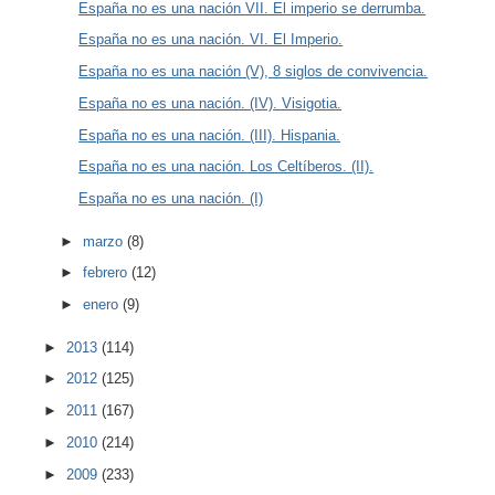
España no es una nación VII. El imperio se derrumba.
España no es una nación. VI. El Imperio.
España no es una nación (V), 8 siglos de convivencia.
España no es una nación. (IV). Visigotia.
España no es una nación. (III). Hispania.
España no es una nación. Los Celtíberos. (II).
España no es una nación. (I)
►
marzo
(8)
►
febrero
(12)
►
enero
(9)
►
2013
(114)
►
2012
(125)
►
2011
(167)
►
2010
(214)
►
2009
(233)