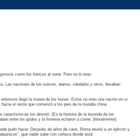
gorosos como los francos al norte. Pero no lo eran.
cta. Las naciones de los suevos, alanos, vándalos y otros, llevaban
 entonces llegó la marea de los hunos. Estos no eran una nación en si
hacia el oeste que comenzó a los pies de la muralla china.
 cataclísmicas los derrotó. (Es la historia de la leyenda de los
n entre los godos y la frontera echaron a correr, (literalmente).
e nada pudo hacer. Después de años de caos, Roma reunió a un ejército y
alaúnicos", que nadie sabe con certeza donde está.