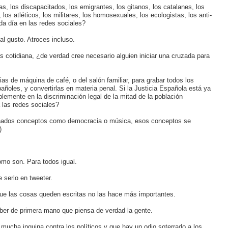
s, los discapacitados, los emigrantes, los gitanos, los catalanes, los
los atléticos, los militares, los homosexuales, los ecologistas, los anti-
da día en las redes sociales?
l gusto. Atroces incluso.
 cotidiana, ¿de verdad cree necesario alguien iniciar una cruzada para
as de máquina de café, o del salón familiar, para grabar todos los
añoles, y convertirlas en materia penal. Si la Justicia Española está ya
lemente en la discriminación legal de la mitad de la población
 las redes sociales?
minados conceptos como democracia o música, esos conceptos se
)
como son. Para todos igual.
 serlo en tweeter.
que las cosas queden escritas no las hace más importantes.
ber de primera mano que piensa de verdad la gente.
ucha inquina contra los políticos y que hay un odio soterrado a los