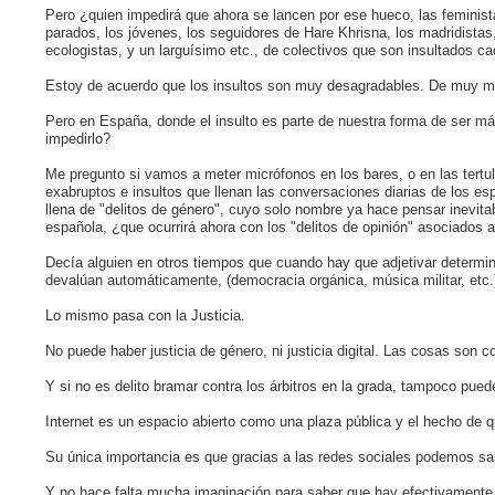
Pero ¿quien impedirá que ahora se lancen por ese hueco, las feminista
parados, los jóvenes, los seguidores de Hare Khrisna, los madridistas, 
ecologistas, y un larguísimo etc., de colectivos que son insultados ca
Estoy de acuerdo que los insultos son muy desagradables. De muy ma
Pero en España, donde el insulto es parte de nuestra forma de ser más
impedirlo?
Me pregunto si vamos a meter micrófonos en los bares, o en las tertuli
exabruptos e insultos que llenan las conversaciones diarias de los esp
llena de "delitos de género", cuyo solo nombre ya hace pensar inevitab
española, ¿que ocurrirá ahora con los "delitos de opinión" asociados a
Decía alguien en otros tiempos que cuando hay que adjetivar deter
devalúan automáticamente, (democracia orgánica, música militar, etc.
Lo mismo pasa con la Justicia.
No puede haber justicia de género, ni justicia digital. Las cosas son 
Y si no es delito bramar contra los árbitros en la grada, tampoco puede
Internet es un espacio abierto como una plaza pública y el hecho de 
Su única importancia es que gracias a las redes sociales podemos sa
Y no hace falta mucha imaginación para saber que hay efectivamente m