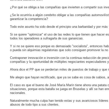
¿Por qué se obliga a las compañías que invierten a compartir sus inve
¿Se le ocurriría a algún cerebrito obligar a las compañías automovilí
garantizar la competencia?
Todo este asunto ha sido desde el principio una barbaridad y por más 
Si se quiere "optimizar" el uso de las redes lo que tienen que hacer es
todos los operadores a sufragarla de sus ganancias.
Y si no se quiere eso porque es demasiado "socialista", entonces ha
o pueda sin alquimias regulatorias que solo consiguen promover la no 
Contraponer innovación e inversión con la continua reducción de prec
compañías y la oportunidad de múltiples negociantes especuladores y 
Ahora dice el PP que se perderían miles de puestos de trabajo y que n
Me alegro que hayan rectificado, que ya se sabe es cosa de sabios, 
El caso es que el bueno de José María Marín tiene ahora una patata c
situaciones, porque esta batalla se juega en Bruselas y allí se han en
nacionales.
Naturalmente mucha culpa han tenido estas y sus avariciosos líderes qu
abusos de todo tipo a sus clientes.