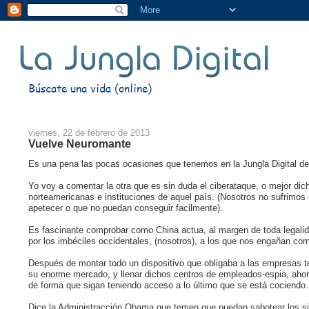
viernes, 22 de febrero de 2013
Vuelve Neuromante
Es una pena las pocas ocasiones que tenemos en la Jungla Digital de 
Yo voy a comentar la otra que es sin duda el ciberataque, o mejor di
norteamericanas e instituciones de aquel país. (Nosotros no sufrimo
apetecer o que no puedan conseguir facilmente).
Es fascinante comprobar como China actua, al margen de toda legalida
por los imbéciles occidentales, (nosotros), a los que nos engañan com
Después de montar todo un dispositivo que obligaba a las empresas 
su enorme mercado, y llenar dichos centros de empleados-espia, ahor
de forma que sigan teniendo acceso a lo último que se está cociendo.
Dice la Administracción Obama que temen que puedan sabotear los sis