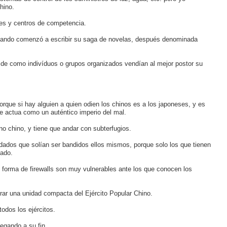
hino.
ades y centros de competencia.
 cuando comenzó a escribir su saga de novelas, después denominada
y de como indivíduos o grupos organizados vendían al mejor postor su
rque si hay alguien a quien odien los chinos es a los japoneses, y es
e actua como un auténtico imperio del mal.
o chino, y tiene que andar con subterfugios.
ldados que solían ser bandidos ellos mismos, porque solo los que tienen
lado.
n forma de firewalls son muy vulnerables ante los que conocen los
rar una unidad compacta del Ejército Popular Chino.
odos los ejércitos.
 llegando a su fin.