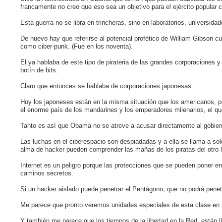
francamente no creo que eso sea un objetivo para el ejército popular c
Esta guerra no se libra en trincheras, sino en laboratorios, universid
De nuevo hay que referirse al potencial profético de William Gibson
como ciber-punk. (Fué en los noventa).
El ya hablaba de este tipo de pirateria de las grandes corporaciones 
botín de bits.
Claro que entonces se hablaba de corporaciones japonesas.
Hoy los japoneses están en la misma situación que los americanos, po
el enorme país de los mandarines y los emperadores milenarios, el qu
Tanto es así que Obama no se atreve a acusar directamente al gobiern
Las luchas en el ciberespacio son despiadadas y a ella se llama a so
alma de hacker pueden comprender las mañas de los piratas del otro 
Internet es un peligro porque las protecciones que se pueden poner e
caminos secretos.
Si un hacker aislado puede penetrar el Pentágono, que no podrá penet
Me parece que pronto veremos unidades especiales de esta clase en t
Y también me parece que los tiempos de la libertad en la Red, están