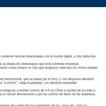
comentar noticias relacionadas con el mundo digital, y hoy había dos.
cho la oleada de ciberataques que está sufriendo empresas
s estas cosas porque no creo que tengamos nada que los chinos puedan
d internacional, que se pasan por el forro, y con desprecio absoluto
o "a chinos", valga la paradoja, con absoluta impunidad.
tecnológicas a montar centros de I+D en China a cambio de acceder a
a se lanzan directamente a por los centros de datos de las empresas,
temas de control de los suministros de luz, agua, etc. pero yo