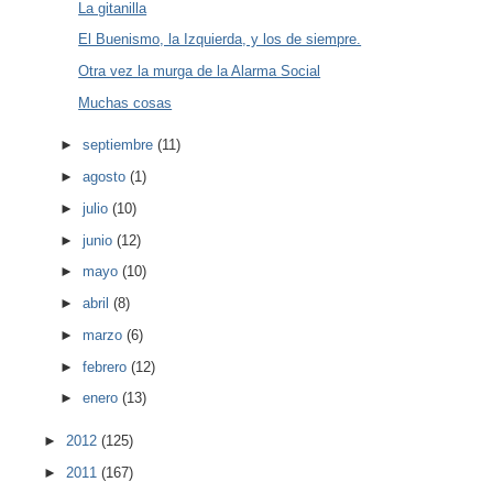
La gitanilla
El Buenismo, la Izquierda, y los de siempre.
Otra vez la murga de la Alarma Social
Muchas cosas
►
septiembre
(11)
►
agosto
(1)
►
julio
(10)
►
junio
(12)
►
mayo
(10)
►
abril
(8)
►
marzo
(6)
►
febrero
(12)
►
enero
(13)
►
2012
(125)
►
2011
(167)