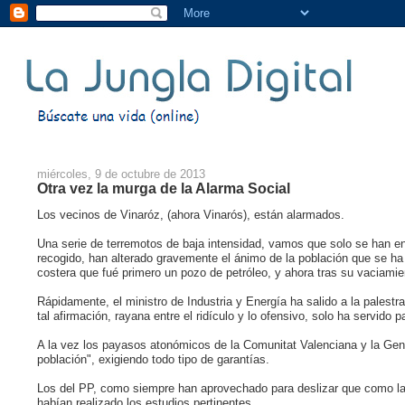
miércoles, 9 de octubre de 2013
Otra vez la murga de la Alarma Social
Los vecinos de Vinaróz, (ahora Vinarós), están alarmados.
Una serie de terremotos de baja intensidad, vamos que solo se han en
recogido, han alterado gravemente el ánimo de la población que se ha 
costera que fué primero un pozo de petróleo, y ahora tras su vaciamie
Rápidamente, el ministro de Industria y Energía ha salido a la palestr
tal afirmación, rayana entre el ridículo y lo ofensivo, solo ha servid
A la vez los payasos atonómicos de la Comunitat Valenciana y la Gene
población", exigiendo todo tipo de garantías.
Los del PP, como siempre han aprovechado para deslizar que como la 
habían realizado los estudios pertinentes.