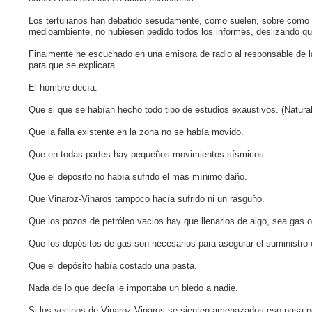
Los tertulianos han debatido sesudamente, como suelen, sobre como 
medioambiente, no hubiesen pedido todos los informes, deslizando que 
Finalmente he escuchado en una emisora de radio al responsable de l
para que se explicara.
El hombre decía:
Que si que se habían hecho todo tipo de estudios exaustivos. (Natura
Que la falla existente en la zona no se había movido.
Que en todas partes hay pequeños movimientos sísmicos.
Que el depósito no había sufrido el más mínimo daño.
Que Vinaroz-Vinaros tampoco hacía sufrido ni un rasguño.
Que los pozos de petróleo vacios hay que llenarlos de algo, sea gas 
Que los depósitos de gas son necesarios para asegurar el suministro 
Que el depósito había costado una pasta.
Nada de lo que decía le importaba un bledo a nadie.
Si los vecinos de Vinaroz-Vinaros se sienten amenazados eso pasa p