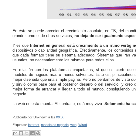
En éste se puede apreciar el crecimiento absoluto, en TB, del mundi
grande como el de otros servicios,
no deja de ser igualmente espect
Y es que
Internet en general está crecimiento a un ritmo vertigi
dispositivos o capilaridad geográfica. Efectivamente, los contenidos
que cada formato tiene su sistema adecuado. Sistemas que irán va
usuarios, no necesariamente los mismos para todos ellos.
En relación con las plataformas propietarias, sí que es cierto qu
modelos de negocio más o menos solventes. Esto es, principalmente
mejor diseñada que una simple página. Pero no perdamos de vista q
y sirvió como base para el posterior desarrollo del servicio, y creo
mejor forma de arrancar y llegar a todo el mundo, consiguiendo u
negocio.
La web no está muerta. Al contrario, está muy viva.
Solamente ha c
Publicado por
Unknown
a las
09:00
Etiquetas:
Internet
,
modelo de negocio
,
web
,
Wired