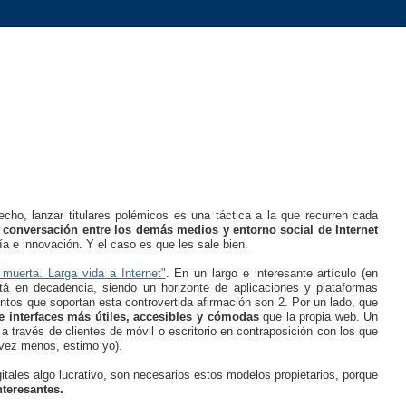
ho, lanzar titulares polémicos es una táctica a la que recurren cada
 conversación entre los demás medios y entorno social de Internet
ía e innovación. Y el caso es que les sale bien.
muerta. Larga vida a Internet"
. En un largo e interesante artículo (en
tá en decadencia, siendo un horizonte de aplicaciones y plataformas
entos que soportan esta controvertida afirmación son 2. Por un lado, que
e interfaces más útiles, accesibles y cómodas
que la propia web. Un
a través de clientes de móvil o escritorio en contraposición con los que
a vez menos, estimo yo).
tales algo lucrativo, son necesarios estos modelos propietarios, porque
teresantes.