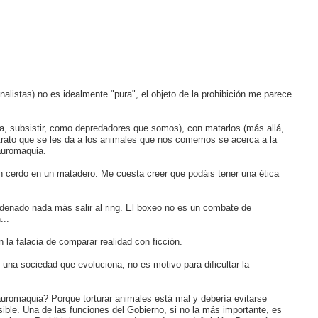
onalistas) no es idealmente "pura", el objeto de la prohibición me parece
, subsistir, como depredadores que somos), con matarlos (más allá,
l trato que se les da a los animales que nos comemos se acerca a la
tauromaquia.
n cerdo en un matadero. Me cuesta creer que podáis tener una ética
ndenado nada más salir al ring. El boxeo no es un combate de
...
 la falacia de comparar realidad con ficción.
una sociedad que evoluciona, no es motivo para dificultar la
tauromaquia? Porque torturar animales está mal y debería evitarse
ble. Una de las funciones del Gobierno, si no la más importante, es