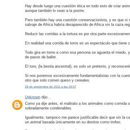
Hay desde luego una cuestión ética en todo esto de criar anim
aunque también lo sean a la postre.
Pero también hay una cuestión conservacionista, y es que si n
salvaje de Africa habría desaparecido de Africa sin la caza re
Reducir las corridas a la tortura es por otra parte excesivamen
En realidad una corrida de toros es un espectáculo que tiene co
Todo gira en torno a como esa persona se aguanta el miedo, y
de pasos de ballet.
El toro, (la bestia ancestral), es solo un pretexto, y reconocer
Si nos ponemos excesivamente fundamentalistas con la cuesti
otro que solo comen queso y cereales.
28 de septiembre de 2011 a las 19:07
Unknown
dijo...
Como ya dije antes, el maltrato a los animales como comida o 
sobradamente condenables.
Igualmente, tampoco me parece justificable decir que sin la caz
un animal basada únicamente en su destino como trofeo.