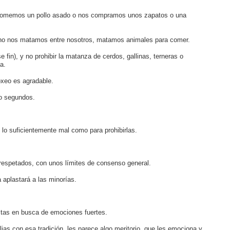
s comemos un pollo asado o nos compramos unos zapatos o una
no nos matamos entre nosotros, matamos animales para comer.
e fin), y no prohibir la matanza de cerdos, gallinas, terneras o
a.
oxeo es agradable.
co segundos.
 lo suficientemente mal como para prohibirlas.
 respetados, con unos límites de consenso general.
aplastará a las minorías.
istas en busca de emociones fuertes.
as con esa tradición, les parece algo meritorio, que les emociona y