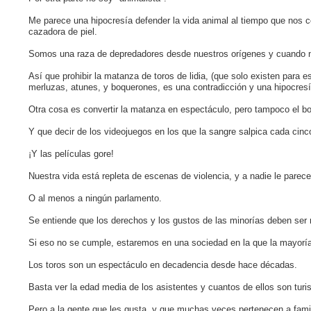
Me parece una hipocresía defender la vida animal al tiempo que no
cazadora de piel.
Somos una raza de depredadores desde nuestros orígenes y cuando 
Así que prohibir la matanza de toros de lidia, (que solo existen para es
merluzas, atunes, y boquerones, es una contradicción y una hipocresí
Otra cosa es convertir la matanza en espectáculo, pero tampoco el b
Y que decir de los videojuegos en los que la sangre salpica cada cin
¡Y las películas gore!
Nuestra vida está repleta de escenas de violencia, y a nadie le parece
O al menos a ningún parlamento.
Se entiende que los derechos y los gustos de las minorías deben ser
Si eso no se cumple, estaremos en una sociedad en la que la mayoría 
Los toros son un espectáculo en decadencia desde hace décadas.
Basta ver la edad media de los asistentes y cuantos de ellos son tur
Pero a la gente que les gusta, y que muchas veces pertenecen a famili