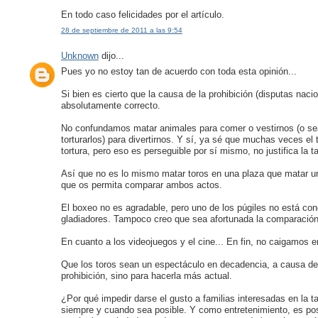
En todo caso felicidades por el artículo.
28 de septiembre de 2011 a las 9:54
Unknown
dijo...
Pues yo no estoy tan de acuerdo con toda esta opinión...
Si bien es cierto que la causa de la prohibición (disputas naci
absolutamente correcto.
No confundamos matar animales para comer o vestirnos (o sea
torturarlos) para divertirnos. Y sí, ya sé que muchas veces e
tortura, pero eso es perseguible por sí mismo, no justifica la 
Así que no es lo mismo matar toros en una plaza que matar u
que os permita comparar ambos actos.
El boxeo no es agradable, pero uno de los púgiles no está co
gladiadores. Tampoco creo que sea afortunada la comparación
En cuanto a los videojuegos y el cine... En fin, no caigamos en
Que los toros sean un espectáculo en decadencia, a causa de 
prohibición, sino para hacerla más actual.
¿Por qué impedir darse el gusto a familias interesadas en la 
siempre y cuando sea posible. Y como entretenimiento, es posi