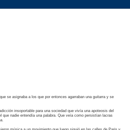
 que se asignaba a los que por entonces agarraban una guitarra y se
dicción insoportable para una sociedad que vivía una apoteosis del
del que nadie entendía una palabra. Que veía como persistían lacras
a.
ieron música a un movimiento que luego siguió en las calles de Paris y