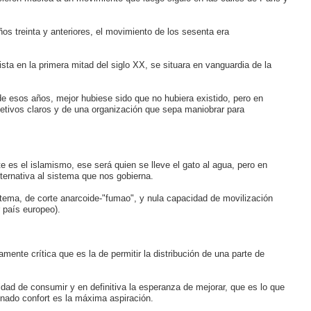
ños treinta y anteriores, el movimiento de los sesenta era
ta en la primera mitad del siglo XX, se situara en vanguardia de la
de esos años, mejor hubiese sido que no hubiera existido, pero en
bjetivos claros y de una organización que sepa maniobrar para
 es el islamismo, ese será quien se lleve el gato al agua, pero en
alternativa al sistema que nos gobierna.
ema, de corte anarcoide-"fumao", y nula capacidad de movilización
r país europeo).
nte crítica que es la de permitir la distribución de una parte de
idad de consumir y en definitiva la esperanza de mejorar, que es lo que
nado confort es la máxima aspiración.