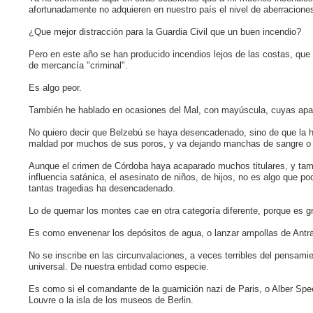
afortunadamente no adquieren en nuestro país el nivel de aberracione
¿Que mejor distracción para la Guardia Civil que un buen incendio?
Pero en este año se han producido incendios lejos de las costas, qu
de mercancía "criminal".
Es algo peor.
También he hablado en ocasiones del Mal, con mayúscula, cuyas apar
No quiero decir que Belzebú se haya desencadenado, sino de que la 
maldad por muchos de sus poros, y va dejando manchas de sangre o de
Aunque el crimen de Córdoba haya acaparado muchos titulares, y tamb
influencia satánica, el asesinato de niños, de hijos, no es algo que 
tantas tragedias ha desencadenado.
Lo de quemar los montes cae en otra categoría diferente, porque es gr
Es como envenenar los depósitos de agua, o lanzar ampollas de Antra
No se inscribe en las circunvalaciones, a veces terribles del pensami
universal. De nuestra entidad como especie.
Es como si el comandante de la guarnición nazi de Paris, o Alber Spee
Louvre o la isla de los museos de Berlin.