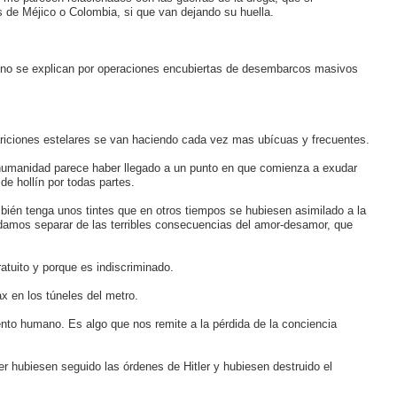
s de Méjico o Colombia, si que van dejando su huella.
e no se explican por operaciones encubiertas de desembarcos masivos
iciones estelares se van haciendo cada vez mas ubícuas y frecuentes.
humanidad parece haber llegado a un punto en que comienza a exudar
 hollín por todas partes.
ién tenga unos tintes que en otros tiempos se hubiesen asimilado a la
podamos separar de las terribles consecuencias del amor-desamor, que
atuito y porque es indiscriminado.
x en los túneles del metro.
ento humano. Es algo que nos remite a la pérdida de la conciencia
r hubiesen seguido las órdenes de Hitler y hubiesen destruido el