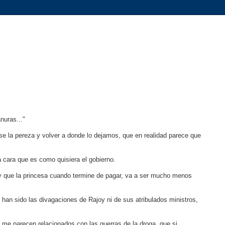
nuras..."
se la pereza y volver a donde lo dejamos, que en realidad parece que
a cara que es como quisiera el gobierno.
y que la princesa cuando termine de pagar, va a ser mucho menos
an sido las divagaciones de Rajoy ni de sus atribulados ministros,
me parecen relacionados con las guerras de la droga, que si