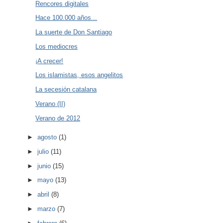
Rencores digitales
Hace 100.000 años...
La suerte de Don Santiago
Los mediocres
¡A crecer!
Los islamistas, esos angelitos
La secesión catalana
Verano (II)
Verano de 2012
►
agosto
(1)
►
julio
(11)
►
junio
(15)
►
mayo
(13)
►
abril
(8)
►
marzo
(7)