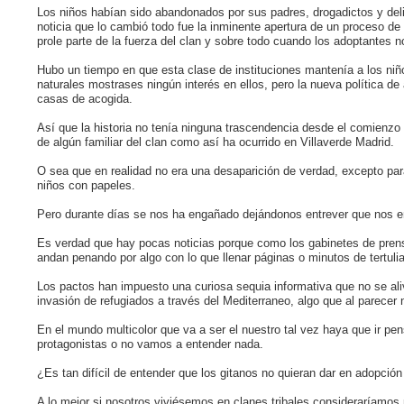
Los niños habían sido abandonados por sus padres, drogadictos y delin
noticia que lo cambió todo fue la inminente apertura de un proceso de
prole parte de la fuerza del clan y sobre todo cuando los adoptantes n
Hubo un tiempo en que esta clase de instituciones mantenía a los niñ
naturales mostrases ningún interés en ellos, pero la nueva política 
casas de acogida.
Así que la historia no tenía ninguna trascendencia desde el comienzo 
de algún familiar del clan como así ha ocurrido en Villaverde Madrid.
O sea que en realidad no era una desaparición de verdad, excepto par
niños con papeles.
Pero durante días se nos ha engañado dejándonos entrever que nos 
Es verdad que hay pocas noticias porque como los gabinetes de prensa
andan penando por algo con lo que llenar páginas o minutos de tertulia
Los pactos han impuesto una curiosa sequia informativa que no se aliv
invasión de refugiados a través del Mediterraneo, algo que al parecer 
En el mundo multicolor que va a ser el nuestro tal vez haya que ir pen
protagonistas o no vamos a entender nada.
¿Es tan difícil de entender que los gitanos no quieran dar en adopción
A lo mejor si nosotros viviésemos en clanes tribales consideraríamo