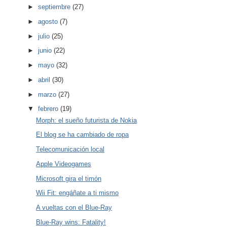
►
septiembre
(27)
►
agosto
(7)
►
julio
(25)
►
junio
(22)
►
mayo
(32)
►
abril
(30)
►
marzo
(27)
▼
febrero
(19)
Morph: el sueño futurista de Nokia
El blog se ha cambiado de ropa
Telecomunicación local
Apple Videogames
Microsoft gira el timón
Wii Fit: engáñate a ti mismo
A vueltas con el Blue-Ray
Blue-Ray wins: Fatality!