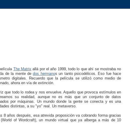
película
The Matrix
allá por el año 1999, todo lo que ahí se mostraba no
ada de la mente de
dos hermano
s un tanto psicodélicos. Eso fue hace
metro digitales. Recuerdo que la película se utilizó como medio de
nado, ahora en vía de extinción.
triz que todo lo rodea y nos envuelve. Aquello que provoca estímulos en
 creamos su realidad, aunque no es más que un conjunto de datos
ionados por máquinas. Un mundo donde la gente se conecta y es una
dades distintas, a su "yo" real. Un metaverso.
s 8 años después, esa atrevida proposición va cobrando forma gracias
 (World of Wordcraft), un mundo virtual que ya alberga a más de 10