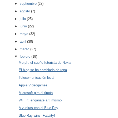
►
septiembre
(27)
►
agosto
(7)
►
julio
(25)
►
junio
(22)
►
mayo
(32)
►
abril
(30)
►
marzo
(27)
▼
febrero
(19)
Morph: el sueño futurista de Nokia
El blog se ha cambiado de ropa
Telecomunicación local
Apple Videogames
Microsoft gira el timón
Wii Fit: engáñate a ti mismo
A vueltas con el Blue-Ray
Blue-Ray wins: Fatality!