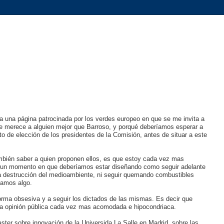
 una página patrocinada por los verdes europeo en que se me invita a
e merece a alguien mejor que Barroso, y porqué deberíamos esperar a
to de elección de los presidentes de la Comisión, antes de situar a este
mbién saber a quien proponen ellos, es que estoy cada vez mas
n un momento en que deberíamos estar diseñando como seguir adelante
la destrucción del medioambiente, ni seguir quemando combustibles
jamos algo.
rma obsesiva y a seguir los dictados de las mismas. Es decir que
una opinión pública cada vez mas acomodada e hipocondriaca.
ster sobre innovación de la Universida La Salle en Madrid, sobre las