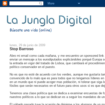
lunes, 29 de junio de 2009
Stop Barroso
Abro mi email como cada mañana, y me encuentro un sponsored link a
enviar un mensaje a los eurodiputados explicándoles porqué Europa s
la entrada en vigor del tratado de Lisboa, que cambiará el procedimien
político conservador en el puesto.
No es que no esté de acuerdo con los verdes, aunque me gustaría ta
convencido de lo malo que es para todos que no tengamos líderes e
en un mundo que ni puede acoger mas población, ni tolerar que siga 
fósiles que serán necesarios en el futuro para otros usos si es que de
Tenemos una clase política que se dedica a examinar encuestas de fo
nuestros políticos a lo que se dedican es a seguir los mandatos de 
El sábado pasado tuve la ocasión de dirigirme a los alumnos de un ma