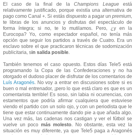
El caso de la final de la
Champions League
está
relativamente justificado, porque existía una alternativa de
pago como Canal +. Si estás dispuesto a pagar un
premium
,
te libras de los anuncios y disfrutas del espectáculo de
forma íntegra; si no, te lo mutilamos. Pero, ¿y en la
Eurocopa? Yo, como espectador español, no tenía más
opción que seguir los partidos a través de Cuatro. Era un
esclavo sobre el que practicaron técnicas de sodomización
publicitaria, s
in salida posible
.
También tenemos el caso opuesto. Estos días Tele5 está
programando la Copa de las Confederaciones y no ha
otorgado el dudoso placer de disfrutar de los comentarios de
Luís Aragonés
. No voy a entrar en discusiones sobre si es
buen o mal entrenador, ¡pero lo que está claro es que es un
comentarista terrible! Es soso, sin labia ni ocurrencias, con
estamentos que podría afirmar cualquiera que estuviese
viendo el partido con un solo ojo, y con un periodista que le
tiene que estar continuamente dando pie a que añada algo.
Una vez más, las cadenas nos castigan y ver el fútbol se
vuelve un poco
más molesto
. No obstante, esta vez la
situación es muy diferente, ya que Tele5 paga a Aragonés