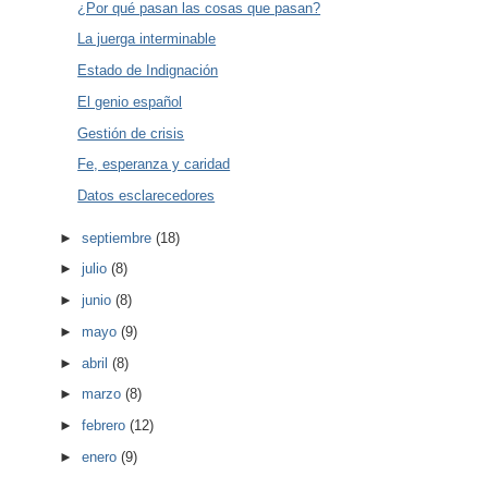
¿Por qué pasan las cosas que pasan?
La juerga interminable
Estado de Indignación
El genio español
Gestión de crisis
Fe, esperanza y caridad
Datos esclarecedores
►
septiembre
(18)
►
julio
(8)
►
junio
(8)
►
mayo
(9)
►
abril
(8)
►
marzo
(8)
►
febrero
(12)
►
enero
(9)