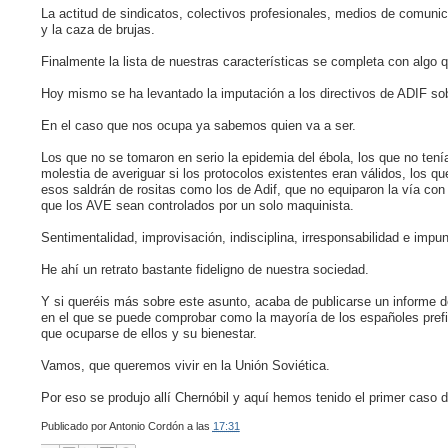
La actitud de sindicatos, colectivos profesionales, medios de comunic
y la caza de brujas.
Finalmente la lista de nuestras características se completa con algo 
Hoy mismo se ha levantado la imputación a los directivos de ADIF sobr
En el caso que nos ocupa ya sabemos quien va a ser.
Los que no se tomaron en serio la epidemia del ébola, los que no ten
molestia de averiguar si los protocolos existentes eran válidos, los qu
esos saldrán de rositas como los de Adif, que no equiparon la vía c
que los AVE sean controlados por un solo maquinista.
Sentimentalidad, improvisación, indisciplina, irresponsabilidad e impu
He ahí un retrato bastante fideligno de nuestra sociedad.
Y si queréis más sobre este asunto, acaba de publicarse un informe de
en el que se puede comprobar como la mayoría de los españoles prefier
que ocuparse de ellos y su bienestar.
Vamos, que queremos vivir en la Unión Soviética.
Por eso se produjo allí Chernóbil y aquí hemos tenido el primer cas
Publicado por
Antonio Cordón
a las
17:31