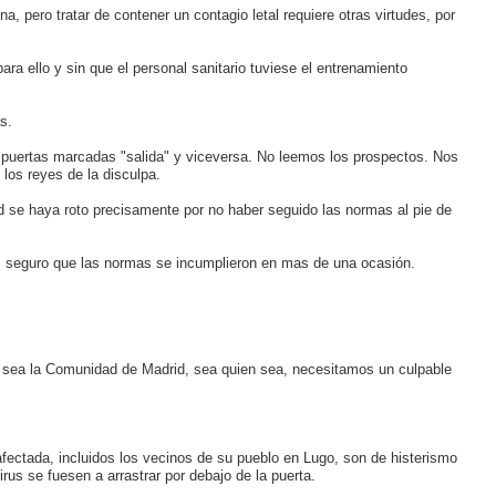
pero tratar de contener un contagio letal requiere otras virtudes, por
ra ello y sin que el personal sanitario tuviese el entrenamiento
s.
s puertas marcadas "salida" y viceversa. No leemos los prospectos. Nos
los reyes de la disculpa.
d se haya roto precisamente por no haber seguido las normas al pie de
d es seguro que las normas se incumplieron en mas de una ocasión.
da, sea la Comunidad de Madrid, sea quien sea, necesitamos un culpable
fectada, incluidos los vecinos de su pueblo en Lugo, son de histerismo
us se fuesen a arrastrar por debajo de la puerta.