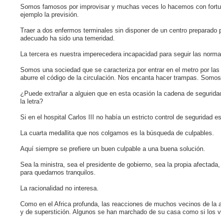
Somos famosos por improvisar y muchas veces lo hacemos con fortuna, 
ejemplo la previsión.
Traer a dos enfermos terminales sin disponer de un centro preparado pa
adecuado ha sido una temeridad.
La tercera es nuestra imperecedera incapacidad para seguir las norma
Somos una sociedad que se caracteriza por entrar en el metro por la
aburre el código de la circulación. Nos encanta hacer trampas. Somos 
¿Puede extrañar a alguien que en esta ocasión la cadena de segurida
la letra?
Si en el hospital Carlos III no había un estricto control de segurida
La cuarta medallita que nos colgamos es la búsqueda de culpables.
Aquí siempre se prefiere un buen culpable a una buena solución.
Sea la ministra, sea el presidente de gobierno, sea la propia afecta
para quedarnos tranquilos.
La racionalidad no interesa.
Como en el Africa profunda, las reacciones de muchos vecinos de la a
y de superstición. Algunos se han marchado de su casa como si los vir