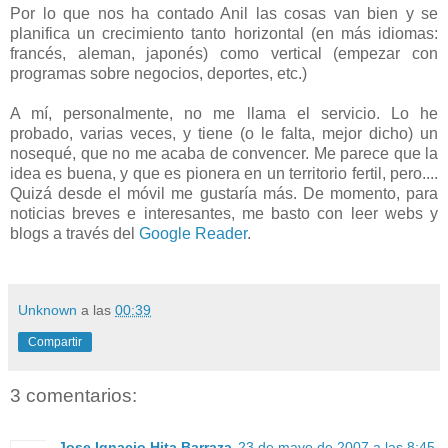
Por lo que nos ha contado Anil las cosas van bien y se
planifica un crecimiento tanto horizontal (en más idiomas:
francés, aleman, japonés) como vertical (empezar con
programas sobre negocios, deportes, etc.)
A mí, personalmente, no me llama el servicio. Lo he
probado, varias veces, y tiene (o le falta, mejor dicho) un
nosequé, que no me acaba de convencer. Me parece que la
idea es buena, y que es pionera en un territorio fertil, pero....
Quizá desde el móvil me gustaría más. De momento, para
noticias breves e interesantes, me basto con leer webs y
blogs a través del
Google Reader
.
Unknown
a las
00:39
Compartir
3 comentarios:
Jose Ignacio Hita Barraza
23 de mayo de 2007 a las 8:45