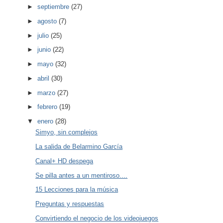
►
septiembre
(27)
►
agosto
(7)
►
julio
(25)
►
junio
(22)
►
mayo
(32)
►
abril
(30)
►
marzo
(27)
►
febrero
(19)
▼
enero
(28)
Simyo, sin complejos
La salida de Belarmino García
Canal+ HD despega
Se pilla antes a un mentiroso....
15 Lecciones para la música
Preguntas y respuestas
Convirtiendo el negocio de los videojuegos