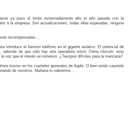
tevie ya puso el listón extremadamente alto el año pasado con la
lor a la empresa. Son actualizaciones, todas ellas esperadas, ninguna
verán recompensadas....
a introducir el famoso teléfono en el gigante asiático. El potencial de
n, además de que sólo hay otra operadora móvil, China Unicom. esto
 la vez que el interés en inmenso. ¿Tiempos difíciles para la manzana?
 ahora mismo en los cuarteles generales de Apple. O bien están cayendo
ojonando de nosotros. Mañana lo sabremos....