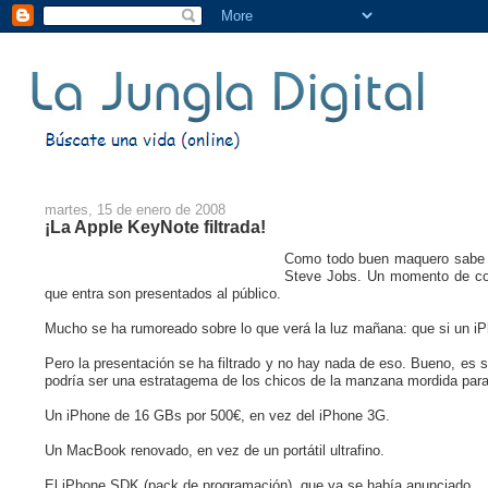
martes, 15 de enero de 2008
¡La Apple KeyNote filtrada!
Como todo buen maquero sabe (
Steve Jobs. Un momento de con
que entra son presentados al público.
Mucho se ha rumoreado sobre lo que verá la luz mañana: que si un iPho
Pero la presentación se ha filtrado y no hay nada de eso. Bueno, es só
podría ser una estratagema de los chicos de la manzana mordida para 
Un iPhone de 16 GBs por 500€, en vez del iPhone 3G.
Un MacBook renovado, en vez de un portátil ultrafino.
El iPhone SDK (pack de programación), que ya se había anunciado.