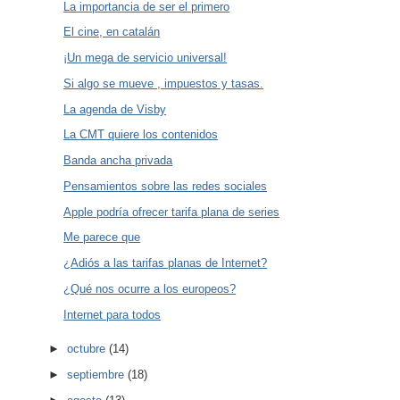
La importancia de ser el primero
El cine, en catalán
¡Un mega de servicio universal!
Si algo se mueve , impuestos y tasas.
La agenda de Visby
La CMT quiere los contenidos
Banda ancha privada
Pensamientos sobre las redes sociales
Apple podría ofrecer tarifa plana de series
Me parece que
¿Adiós a las tarifas planas de Internet?
¿Qué nos ocurre a los europeos?
Internet para todos
►
octubre
(14)
►
septiembre
(18)