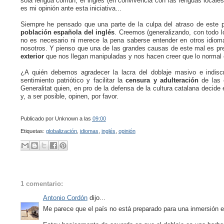
sola lengua común, el inglés (en convivencia con las lenguas locales,
es mi opinión ante esta iniciativa...
Siempre he pensado que una parte de la culpa del atraso de este 
población española del inglés
. Creemos (generalizando, con todo l
no es necesario ni merece la pena saberse entender en otros idio
nosotros. Y pienso que una de las grandes causas de este mal es prec
exterior
que nos llegan manipuladas y nos hacen creer que lo normal e
¿A quién debemos agradecer la lacra del doblaje masivo e indis
sentimiento patriótico y facilitar la
censura y adulteración
de las o
Generalitat quien, en pro de la defensa de la cultura catalana decid
y, a ser posible, opinen, por favor.
Publicado por
Unknown
a las
09:00
Etiquetas:
globalización
,
idiomas
,
inglés
,
opinión
1 comentario:
Antonio Cordón
dijo...
Me parece que el país no está preparado para una inmersión en