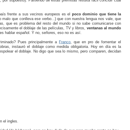
 por supuesto). Partiendo de estas premisas resulta fácil concluir cuál
país frente a sus vecinos europeos es el
poco dominio que tiene la
o malo que conlleva ese verbo...) que con nuestra lengua nos vale, que
mas, que es problema del resto del mundo si no sabe comunicarse con
isamente el doblaje de las películas, TV y libros,
ventanas al mundo
s hablar español. Y no, señores, eso no es así.
criminado? Pues principalmente a
Franco
, que en pro de fomentar el
bras, instauró el doblaje como medida obligatoria. Hoy en día es la
e espolear el doblaje. No digo que sea lo mismo, pero comparen, decidan
 el ingles.