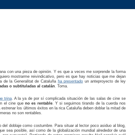
ana con una pieza de opinión. Y es que a veces me sorprende la forma
uiero mostrarme reivindicativo, pero es que hay noticias que me dejan
a de la Generalitat de Cataluña
ha presentado
un anteproyecto de ley
adas o subtituladas al catalán
. Toma.
e trina
. A la ya de por sí complicada situación de las salas de cine se
en el cine que
no es rentable
. Y si seguimos tirando de la cuerda nos
estrenar los últimos éxitos en la rica Cataluña deben doblar la mitad de
rimeras no son rentables.
del doblaje como costumbre. Para situar al lector poco asiduo al blog,
ue sea posible, así como de la globalización mundial alrededor de una