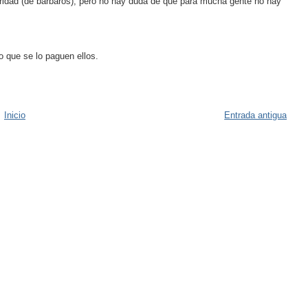
ridad (de bárbaros), pero no hay duda de que para mucha gente no hay
o que se lo paguen ellos.
Inicio
Entrada antigua