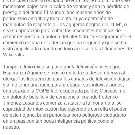
Es un clavo mas en el ataud de Ramirez, Pedro J., que vive
momentos bajos con la caída de ventas y con la pérdida de
prestigio del diario El Mundo, tras muchos años de
periodismo amarillo y truculento, cuya operación de
manipulación respecto a "los agujeros negros del 11 M", o
sea su operación para cubrir las insolentes mentiras de
Aznar respecto a la autoria del atentado, fue seguramente el
comienzo de una decadencia que ha seguido y que se ha
visto amplificada cuando no tuvo acceso a las filtraciones de
Wikileaks.
Tampoco tuvo éxito su paso por la televisión, y eso que
Esperanza Aguirre se mostró en toda su desvergüenza al
otorgar las frecuencias para los canales de televisión digital,
y al no tener una radio para propagar sus intoxicaciones,
una vez que la COPE fué recuperada por los Obispos, no
sin dolor de bolsillo y de conciencia, cuando Federico
Jimenez Losantos comenzó a atacar a la monarquía, su
capacidad de intoxicación fue cayendo y con ella el poder
de este riojano, buen periodista pero peligroso ciudadano
en un país con tan poca inteligencia política como el
nuestro.