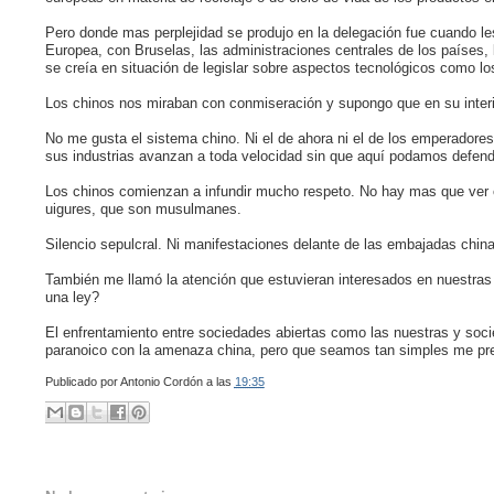
Pero donde mas perplejidad se produjo en la delegación fue cuando les
Europea, con Bruselas, las administraciones centrales de los países, 
se creía en situación de legislar sobre aspectos tecnológicos como l
Los chinos nos miraban con conmiseración y supongo que en su interi
No me gusta el sistema chino. Ni el de ahora ni el de los emperadores
sus industrias avanzan a toda velocidad sin que aquí podamos defe
Los chinos comienzan a infundir mucho respeto. No hay mas que ve
uigures, que son musulmanes.
Silencio sepulcral. Ni manifestaciones delante de las embajadas chi
También me llamó la atención que estuvieran interesados en nuestras
una ley?
El enfrentamiento entre sociedades abiertas como las nuestras y so
paranoico con la amenaza china, pero que seamos tan simples me pr
Publicado por
Antonio Cordón
a las
19:35