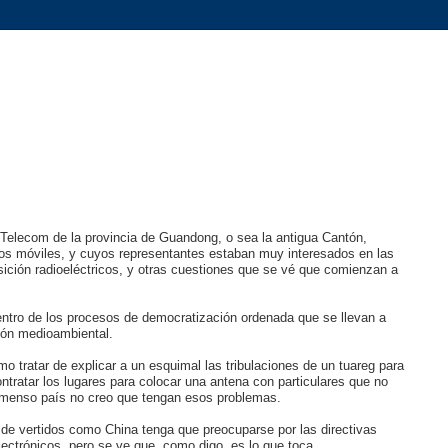
Telecom de la provincia de Guandong, o sea la antigua Cantón,
os móviles, y cuyos representantes estaban muy interesados en las
sición radioeléctricos, y otras cuestiones que se vé que comienzan a
ntro de los procesos de democratización ordenada que se llevan a
ión medioambiental.
o tratar de explicar a un esquimal las tribulaciones de un tuareg para
tratar los lugares para colocar una antena con particulares que no
 inmenso país no creo que tengan esos problemas.
de vertidos como China tenga que preocuparse por las directivas
lectrónicos, pero se ve que, como digo, es lo que toca.