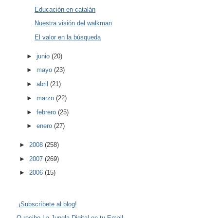
Educación en catalán
Nuestra visión del walkman
El valor en la búsqueda
►
junio
(20)
►
mayo
(23)
►
abril
(21)
►
marzo
(22)
►
febrero
(25)
►
enero
(27)
►
2008
(258)
►
2007
(269)
►
2006
(15)
¡Subscríbete al blog!
O recibe La Jungla Digital en tu Email