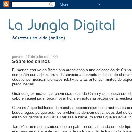
jueves, 16 de julio de 2009
Sobre los chinos
El martes estuve en Barcelona atendiendo a una delegación de China 
compañía que administra y da servicio a cuarenta millones de abonad
cuestiones medioambientales relativas a las antenas, límites de expo
preocuparles.
Guandong es una de las provincias ricas de China y se conoce que de
cabo en aquel país, toca mover ficha en estos aspectos de la regulac
Claro está que hablarles de nuestras experiencias en la materia es com
buscar agua, porque aquí los problemas derivan de la necesidad de con
están obligados a alquilar su terraza a nadie, mientras que en aquel
También me resulta curioso que un país tan contaminado de todo tipo 
europeas en materia de reciclaje o de ciclo de vida de los productos e