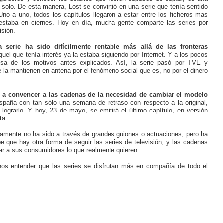
olo. De esta manera, Lost se convirtió en una serie que tenía sentido
Uno a uno, todos los capítulos llegaron a estar entre los ficheros mas
estaba en ciernes. Hoy en día, mucha gente comparte las series por
isión.
 serie ha sido difícilmente rentable más allá de las fronteras
uel que tenía interés ya la estaba siguiendo por Internet. Y a los pocos
sa de los motivos antes explicados. Así, la serie pasó por TVE y
la mantienen en antena por el fenómeno social que es, no por el dinero
 a convencer a las cadenas de la necesidad de cambiar el modelo
paña con tan sólo una semana de retraso con respecto a la original,
 lograrlo. Y hoy, 23 de mayo, se emitirá el último capítulo, en versión
ta.
amente no ha sido a través de grandes guiones o actuaciones, pero ha
be que hay otra forma de seguir las series de televisión, y las cadenas
ar a sus consumidores lo que realmente quieren.
nos entender que las series se disfrutan más en compañía de todo el