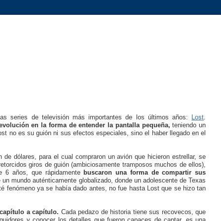
las series de televisión más importantes de los últimos años:
Lost
.
evolución en la forma de entender la pantalla pequeña,
teniendo un
t no es su guión ni sus efectos especiales, sino el haber llegado en el
n de dólares, para el cual compraron un avión que hicieron estrellar, se
etorcidos giros de guión (ambiciosamente tramposos muchos de ellos),
nte 6 años, que rápidamente
buscaron una forma de compartir sus
de un mundo auténticamente globalizado, donde un adolescente de Texas
té fenómeno ya se había dado antes, no fue hasta Lost que se hizo tan
capítulo a capítulo.
Cada pedazo de historia tiene sus recovecos, que
guidores y conocer los detalles que fueron capaces de captar, es una