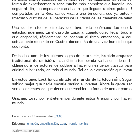
forma de experimentar la serie mucho más completa que hacerlo uno s
seguir al día, sin esperar meses hasta que llegase a otros países. 
compartidos en la Red, dando vida a una tendencia que ya antes 
Internet y disfruta de la liberación de la tiranía de las cadenas de telev
Uno de los efectos directos que tuvo este fenómeno fue que
la
estadounidenses.
En el caso de España, cuando quiso llegar, todo aq
que enganchó, rápidamente se pasaron al ritmo americano, a cau
actualmente se emite en Cuatro, donde más de una vez han dicho que 
que renta.
De hecho, uno de los últimos logros de esta serie,
ha sido empezar
tradicional de emisión.
Esta última temporada se ha emitido en Es
obligando a los actores de doblaje a hacer un esfuerzo titánico para
original subtitulada, en todo el mundo. Tal es la expectación que levan
En estos años
Lost ha cambiado el mundo de la televisión.
Segur
sabido mejor que nadie sacarle partido a Internet. Ahora la gente sa
son conscientes de que tienen que cambiar su forma de actuar para d
Gracias, Lost,
por entretenernos durante estos 6 años y por hacer
mundo.
Publicado por
Unknown
a las
09:00
Etiquetas:
emisión
,
globalización
,
Lost
,
mundo
,
series