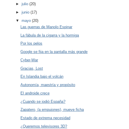
►
julio
(20)
►
junio
(17)
▼
mayo
(20)
Las guerras de Manolo Espinar
La fábula de la cigarra y la hormiga
Por los pelos
Google se fija en la pantalla más grande
Cyber-War
Gracias, Lost
En Islandia bajo el volcán
Autonomía, maestría y propósito
El androide crece
¿Cuando se jodió España?
Zapatero, (a empujones), mueve ficha
Estado de extrema necesidad
¿Queremos televisores 3D?