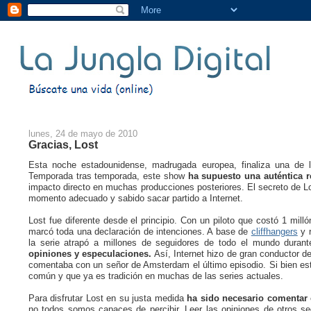
lunes, 24 de mayo de 2010
Gracias, Lost
Esta noche estadounidense, madrugada europea, finaliza una de 
Temporada tras temporada, este show
ha supuesto una auténtica r
impacto directo en muchas producciones posteriores. El secreto de Los
momento adecuado y sabido sacar partido a Internet.
Lost fue diferente desde el principio. Con un piloto que costó 1 milló
marcó toda una declaración de intenciones. A base de
cliffhangers
y r
la serie atrapó a millones de seguidores de todo el mundo dura
opiniones y especulaciones.
Así, Internet hizo de gran conductor 
comentaba con un señor de Amsterdam el último episodio. Si bien es
común y que ya es tradición en muchas de las series actuales.
Para disfrutar Lost en su justa medida
ha sido necesario comentar 
no todos somos capaces de percibir. Leer las opiniones de otros se