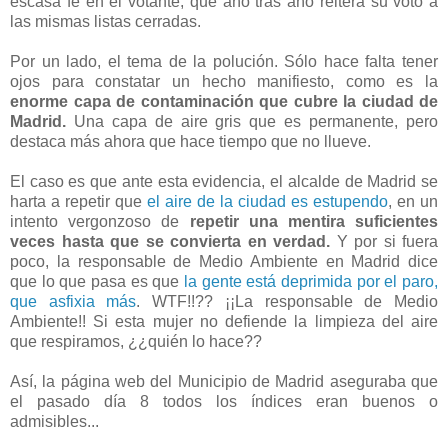
escasa fe en el votante, que año tras año reitera su voto a
las mismas listas cerradas.
Por un lado, el tema de la polución. Sólo hace falta tener
ojos para constatar un hecho manifiesto, como es la
enorme capa de contaminación que cubre la ciudad de
Madrid.
Una capa de aire gris que es permanente, pero
destaca más ahora que hace tiempo que no llueve.
El caso es que ante esta evidencia, el alcalde de Madrid se
harta a repetir que
el aire de la ciudad es estupendo
, en un
intento vergonzoso de
repetir una mentira suficientes
veces hasta que se convierta en verdad.
Y por si fuera
poco, la responsable de Medio Ambiente en Madrid dice
que lo que pasa es que
la gente está deprimida por el paro,
que asfixia más
. WTF!!?? ¡¡La responsable de Medio
Ambiente!! Si esta mujer no defiende la limpieza del aire
que respiramos, ¿¿quién lo hace??
Así, la página web del Municipio de Madrid aseguraba que
el pasado día 8 todos los índices eran buenos o
admisibles...