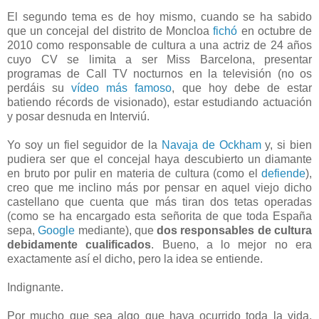
El segundo tema es de hoy mismo, cuando se ha sabido
que un concejal del distrito de Moncloa
fichó
en octubre de
2010 como responsable de cultura a una actriz de 24 años
cuyo CV se limita a ser Miss Barcelona, presentar
programas de Call TV nocturnos en la televisión (no os
perdáis su
vídeo más famoso
, que hoy debe de estar
batiendo récords de visionado), estar estudiando actuación
y posar desnuda en Interviú.
Yo soy un fiel seguidor de la
Navaja de Ockham
y, si bien
pudiera ser que el concejal haya descubierto un diamante
en bruto por pulir en materia de cultura (como el
defiende
),
creo que me inclino más por pensar en aquel viejo dicho
castellano que cuenta que más tiran dos tetas operadas
(como se ha encargado esta señorita de que toda España
sepa,
Google
mediante), que
dos responsables de cultura
debidamente cualificados
. Bueno, a lo mejor no era
exactamente así el dicho, pero la idea se entiende.
Indignante.
Por mucho que sea algo que haya ocurrido toda la vida,