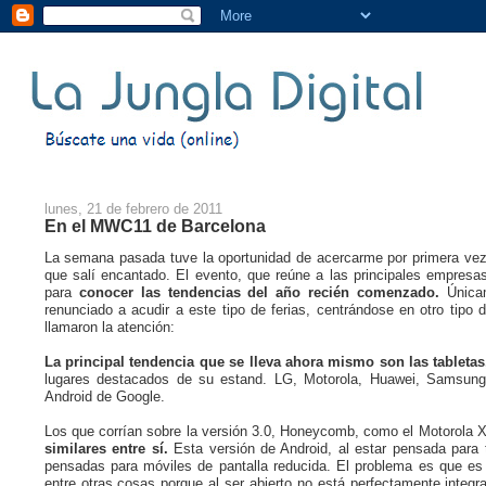
lunes, 21 de febrero de 2011
En el MWC11 de Barcelona
La semana pasada tuve la oportunidad de acercarme por primera vez
que salí encantado. El evento, que reúne a las principales empresas
para
conocer las tendencias del año recién comenzado.
Únicam
renunciado a acudir a este tipo de ferias, centrándose en otro tipo
llamaron la atención:
La principal tendencia que se lleva ahora mismo son las tableta
lugares destacados de su estand. LG, Motorola, Huawei, Samsung,
Android de Google.
Los que corrían sobre la versión 3.0, Honeycomb, como el Motorola
similares entre sí.
Esta versión de Android, al estar pensada para 
pensadas para móviles de pantalla reducida. El problema es que e
entre otras cosas porque al ser abierto no está perfectamente integr