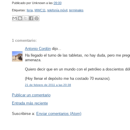
Publicado por
Unknown
a las
09:00
Etiquetas:
feria
,
MWC11
,
telefonía móvil
,
terminales
1 comentario:
Antonio Cordón
dijo...
Ha llegado el turno de las tabletas, no hay duda, pero me pre
amenaza.
Quiero decir que en un mundo con el petróleo a doscientos d
(Hoy llenar el depósito me ha costado 70 eurazos).
21 de febrero de 2011 a las 20:38
Publicar un comentario
Entrada más reciente
Suscribirse a:
Enviar comentarios (Atom)