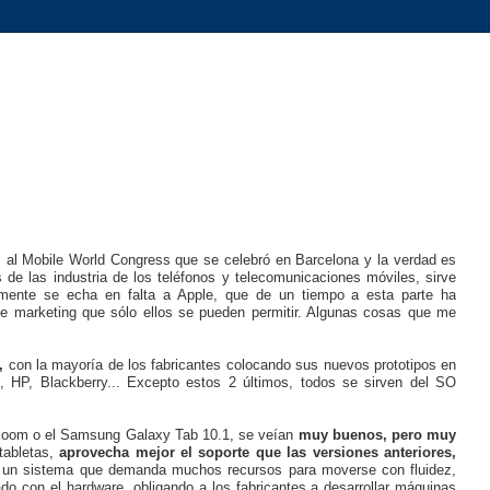
 al Mobile World Congress que se celebró en Barcelona y la verdad es
 de las industria de los teléfonos y telecomunicaciones móviles, sirve
ente se echa en falta a Apple, que de un tiempo a esta parte ha
 de marketing que sólo ellos se pueden permitir. Algunas cosas que me
s,
con la mayoría de los fabricantes colocando sus nuevos prototipos en
 HP, Blackberry... Excepto estos 2 últimos, todos se sirven del SO
 Xoom o el Samsung Galaxy Tab 10.1, se veían
muy buenos, pero
muy
tabletas,
aprovecha mejor el soporte que las versiones anteriores,
s un sistema que demanda muchos recursos para moverse con fluidez,
ado con el hardware, obligando a los fabricantes a desarrollar máquinas