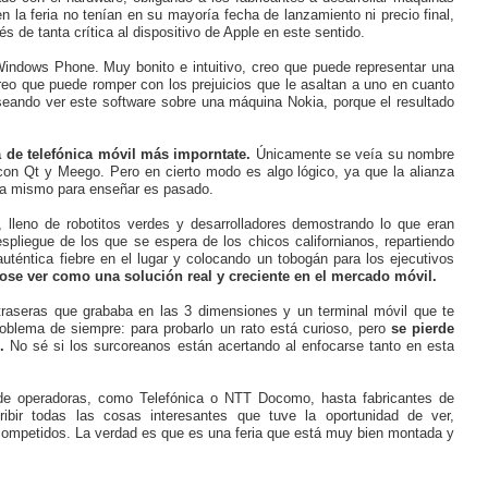
n la feria no tenían en su mayoría fecha de lanzamiento ni precio final,
s de tanta crítica al dispositivo de Apple en este sentido.
Windows Phone. Muy bonito e intuitivo, creo que puede representar una
 creo que puede romper con los prejuicios que le asaltan a uno en cuanto
eseando ver este software sobre una máquina Nokia, porque el resultado
a de telefónica móvil más imporntate.
Únicamente se veía su nombre
on Qt y Meego. Pero en cierto modo es algo lógico, ya que la alianza
ora mismo para enseñar es pasado.
lleno de robotitos verdes y desarrolladores demostrando lo que eran
spliegue de los que se espera de los chicos californianos, repartiendo
uténtica fiebre en el lugar y colocando un tobogán para los ejecutivos
ose ver como una solución real y creciente en el mercado móvil.
raseras que grababa en las 3 dimensiones y un terminal móvil que te
oblema de siempre: para probarlo un rato está curioso, pero
se pierde
e.
No sé si los surcoreanos están acertando al enfocarse tanto en esta
de operadoras, como Telefónica o NTT Docomo, hasta fabricantes de
ibir todas las cosas interesantes que tuve la oportunidad de ver,
competidos. La verdad es que es una feria que está muy bien montada y