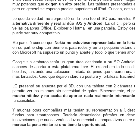
muy potentes que
exigen un alto precio.
Las tabletas presentadas e
pero en general se esperan precios superiores al iPad. Curioso, despué
Lo que de verdad me sorprendió en la feria fue el SO para móviles 
alternativa diferente y real al dúo iOS y Android.
Es difícil, pero
ve las palabras Office, Explorer o Hotmail en una pantalla. Estoy d
puede ser muy competitivo.
Me pareció curioso que
Nokia no estuviese representada en la feri
en su partnership con Siemens para redes y en un pequeño estand c
con Microsoft ha supuesto un punto y aparte y todo lo que tienen ah
Google sin embargo tenía un gran área destinada a su SO Android, 
capaces de aportar a esta plataforma libre. El estand era todo un de
bebidas, lanzando una colección limitada de pines que crearon una a
más lanzados. Creo que dejaron claro su postura y fortaleza,
haciénd
LG presentó su apuesta por el 3D, con una tableta con 2 cámaras t
permite ver las mismas sin necesidad de gafas. Sinceramente, el pr
mucha nitidez y no acaba de aportar nada realmente interesant
funcionalidad.
Y muchas otras compañías más tenían su representación allí, des
fundas para smartphones. Tardaría demasiados párrafos en descr
innovaciones que nunca verán la luz comercial o comparativas entre 
merece la pena visitar si uno tiene la oportunidad.