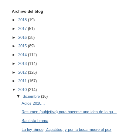
Archivo del blog
►
2018
(19)
►
2017
(51)
►
2016
(38)
►
2015
(89)
►
2014
(112)
►
2013
(114)
►
2012
(125)
►
2011
(167)
▼
2010
(214)
▼
diciembre
(16)
Adios 2010...
Resumen (subjetivo) para hacerse una idea de lo qu...
Bautista brama
La ley Sinde, Zapatitos, y por la boca muere el pez