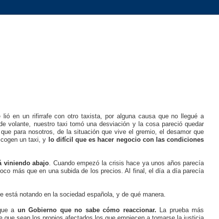
ió en un rifirrafe con otro taxista, por alguna causa que no llegué a
 de volante, nuestro taxi tomó una desviación y la cosa pareció quedar
que para nosotros, de la situación que vive el gremio, el desamor que
 cogen un taxi, y
lo difícil que es hacer negocio con las condiciones
á viniendo abajo
. Cuando empezó la crisis hace ya unos años parecía
oco más que en una subida de los precios. Al final, el día a día parecía
e está notando en la sociedad española, y de qué manera.
aque a
un Gobierno que no sabe cómo reaccionar.
La prueba más
e que sean los propios afectados los que empiecen a tomarse la justicia