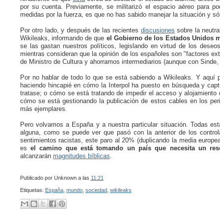
por su cuenta. Previamente, se militarizó el espacio aéreo para po
medidas por la fuerza, es que no has sabido manejar la situación y só
Por otro lado, y después de las recientes
discusiones
sobre la neutra
Wikileaks, informando de que
el Gobierno de los Estados Unidos 
se las gastan nuestros políticos, legislando en virtud de los deseo
mientras consideran que la opinión de los españoles son "factores ex
de Ministro de Cultura y ahorramos intermediarios (aunque con Sinde, p
Por no hablar de todo lo que se está sabiendo a Wikileaks. Y aquí 
haciendo hincapié en cómo la Interpol ha puesto en búsqueda y cap
tratase; o cómo se está tratando de impedir el acceso y alojamiento
cómo se está gestionando la publicación de estos cables en los per
más ejemplares.
Pero volvamos a España y a nuestra particular situación. Todas esta
alguna, como se puede ver que pasó con la anterior de los controla
sentimientos racistas, este paro al 20% (duplicando la media europea
es
el camino que está tomando un país que necesita un res
alcanzarán
magnitudes bíblicas
.
Publicado por
Unknown
a las
11:21
Etiquetas:
España
,
mundo
,
sociedad
,
wikileaks