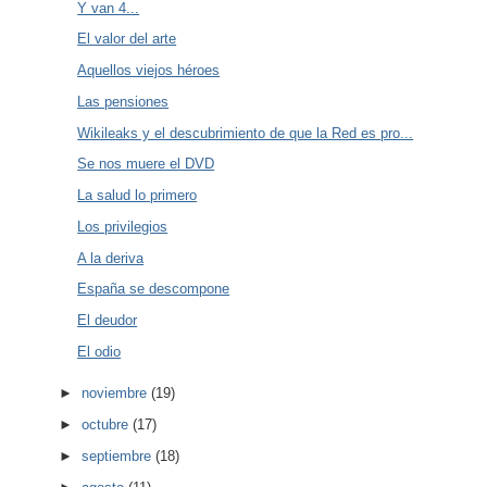
Y van 4...
El valor del arte
Aquellos viejos héroes
Las pensiones
Wikileaks y el descubrimiento de que la Red es pro...
Se nos muere el DVD
La salud lo primero
Los privilegios
A la deriva
España se descompone
El deudor
El odio
►
noviembre
(19)
►
octubre
(17)
►
septiembre
(18)