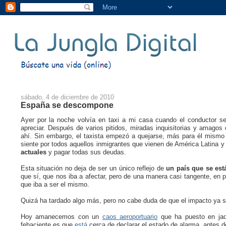
sábado, 4 de diciembre de 2010
España se descompone
Ayer por la noche volvía en taxi a mi casa cuando el conductor se l
apreciar. Después de varios pitidos, miradas inquisitorias y amagos
ahí. Sin embargo, el taxista empezó a quejarse, más para él mismo 
siente por todos aquellos inmigrantes que vienen de América Latina y
actuales
y pagar todas sus deudas.
Esta situación no deja de ser un único reflejo de
un país que se est
que sí, que nos iba a afectar, pero de una manera casi tangente, en p
que iba a ser el mismo.
Quizá ha tardado algo más, pero no cabe duda de que el impacto ya s
Hoy amanecemos con un
caos aeroportuario
que ha puesto en j
fehaciente es que
está
cerca de declarar el estado de alarma, antes d