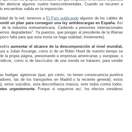
der aterrizar algunos vuelos transcontinentales. Cuando se recurren a
lo encuentras salida en la imposición.
lidad de la red, tenemos a
El País publicando
algunos de los cables de
montó un plan para conseguir una ley antidescargas en España.
Así
s de la industria norteamericana. Cediendo a presiones internacionales
ternos degradantes". Ya puestos, que pongan al presidente de la Warner
oco falta para que esta ironía se haga realidad, tristemente).
podría
aumentar el alcance de la descomposición al nivel mundial,
tura a Julian Assange, como si de un Robin Hood de nuestro tiempo se
 de la propia página, presionando a empresas americanas y europeas; o
iódicos, como si de fascículos de una novela se tratasen, para vender
s huelgas agresivas (que, por cierto, no tienen consecuencia punitiva
dores, las de los transportes en Madrid o la reciente general), estos
), estos suicidios, esta desconfianza masiva, este todos contra todos,
eteo urgentemente.
Porque si seguimos así, los efectos venideros