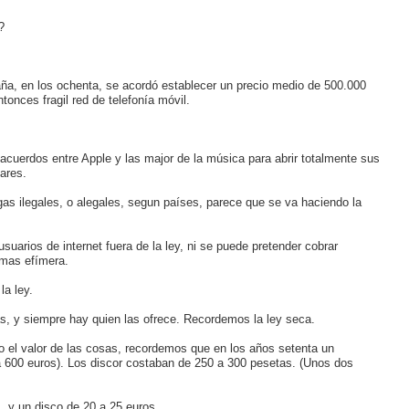
?
a, en los ochenta, se acordó establecer un precio medio de 500.000
onces fragil red de telefonía móvil.
acuerdos entre Apple y las major de la música para abrir totalmente sus
ares.
s ilegales, o alegales, segun países, parece que se va haciendo la
suarios de internet fuera de la ley, ni se puede pretender cobrar
 mas efímera.
la ley.
as, y siempre hay quien las ofrece. Recordemos la ley seca.
o el valor de las cosas, recordemos que en los años setenta un
a 600 euros). Los discor costaban de 250 a 300 pesetas. (Unos dos
, y un disco de 20 a 25 euros.