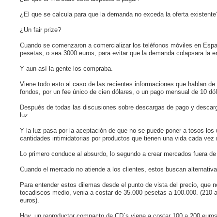
¿El que se calcula para que la demanda no exceda la oferta existente
¿Un fair prize?
Cuando se comenzaron a comercializar los teléfonos móviles en Españ
pesetas, o sea 3000 euros, para evitar que la demanda colapsara la ent
Y aun así la gente los compraba.
Viene todo esto al caso de las recientes informaciones que hablan de 
fondos, por un fee único de cien dólares, o un pago mensual de 10 dól
Después de todas las discusiones sobre descargas de pago y descarga
luz.
Y la luz pasa por la aceptación de que no se puede poner a tosos los u
cantidades intimidatorias por productos que tienen una vida cada vez
Lo primero conduce al absurdo, lo segundo a crear mercados fuera de 
Cuando el mercado no atiende a los clientes, estos buscan alternativ
Para entender estos dilemas desde el punto de vista del precio, que n
tocadiscos medio, venia a costar de 35.000 pesetas a 100.000. (210 
euros).
Hoy, un reproductor compacto de CD´s viene a costar 100 a 200 euros