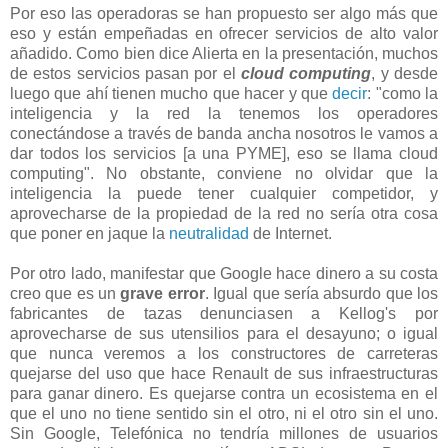
Por eso las operadoras se han propuesto ser algo más que
eso y están empeñadas en ofrecer servicios de alto valor
añadido. Como bien dice Alierta en la presentación, muchos
de estos servicios pasan por el
cloud computing
, y desde
luego que ahí tienen mucho que hacer y que
decir
: "
como la
inteligencia y la red la tenemos los operadores
conectándose a través de banda ancha nosotros le vamos a
dar todos los servicios [a una PYME], eso se llama cloud
computing". No obstante, conviene no olvidar que la
inteligencia la puede tener cualquier competidor, y
aprovecharse de la propiedad de la red no sería otra cosa
que poner en jaque la
neutralidad
de Internet.
Por otro lado, manifestar que Google hace dinero a su costa
creo que es un
grave error
. Igual que sería absurdo que los
fabricantes de tazas denunciasen a Kellog's por
aprovecharse de sus utensilios para el desayuno; o igual
que nunca veremos a los constructores de carreteras
quejarse del uso que hace Renault de sus infraestructuras
para ganar dinero. Es quejarse contra un ecosistema en el
que el uno no tiene sentido sin el otro, ni el otro sin el uno.
Sin Google, Telefónica no tendría millones de usuarios