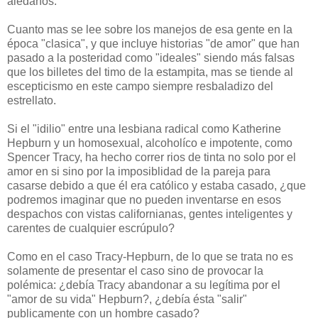
aledaños.
Cuanto mas se lee sobre los manejos de esa gente en la
época "clasica", y que incluye historias "de amor" que han
pasado a la posteridad como "ideales" siendo más falsas
que los billetes del timo de la estampita, mas se tiende al
escepticismo en este campo siempre resbaladizo del
estrellato.
Si el "idilio" entre una lesbiana radical como Katherine
Hepburn y un homosexual, alcoholíco e impotente, como
Spencer Tracy, ha hecho correr rios de tinta no solo por el
amor en si sino por la imposiblidad de la pareja para
casarse debido a que él era católico y estaba casado, ¿que
podremos imaginar que no pueden inventarse en esos
despachos con vistas californianas, gentes inteligentes y
carentes de cualquier escrúpulo?
Como en el caso Tracy-Hepburn, de lo que se trata no es
solamente de presentar el caso sino de provocar la
polémica: ¿debía Tracy abandonar a su legítima por el
"amor de su vida" Hepburn?, ¿debía ésta "salir"
publicamente con un hombre casado?