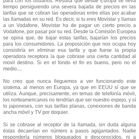
para con los usuarios. Resulta que desde Europa se lleva
tiempo persiguiendo una severa bajada de precios en las
tarifas que se cobran las operadoras entre ellas por acabar
las llamadas en su red. Es decir, si tu eres Movistar y llamas
a un Vodafone, Movistar ha de pagar un cierto precio a
Vodafone, por pasar por su red. Desde la Comisión Europea
se opina que, de bajar estas tarifas, bajarían los precios
para los consumidores. La proposición que nos ocupa hoy
consistiría en eliminar esa tarifa y que fuese la propia
operadora receptora la que cobrase una cierta cantidad al
movil destino. Si en el fondo el fin es bueno, pero no el
medio....
No creo que nunca lleguemos a ver funcionando este
sistema, al menos en Europa, ya que en EEUU sí que se
utiliza. Aunque, precisamente, en temas de telefonía móvil,
los norteamericanos no tendrían que ser nuestro espejo, y sí
lo japoneses, con sus tarifas planas, conexiones de banda
ancha móvil y TV por doquier.
Si se cobrase al receptor de la llamada, sin duda alguna
éstas decaerían en número a pasos agigantados. Nadie
respondería números bloqueados o desconocidos, ni a